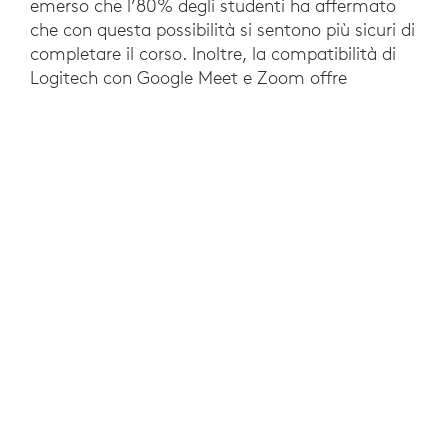
emerso che l’80% degli studenti ha affermato
che con questa possibilità si sentono più sicuri di
completare il corso. Inoltre, la compatibilità di
Logitech con Google Meet e Zoom offre
all’università investimenti a prova di futuro, che
consentono ai docenti di utilizzare il software di
collaborazione video che preferiscono. A livello
universitario sono state soddisfatte le esigenze
di una forza lavoro ibrida, mentre con le sale
standardizzate si sono ridotti i costi e i requisiti
di assistenza IT.
POTREBBE INTERESSARTI ANCHE