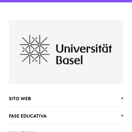
SITO WEB
www.unibas.ch/de
FASE EDUCATIVA