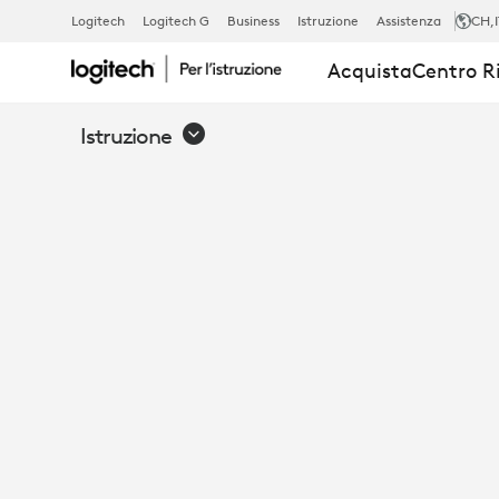
SOLUZIONI
Logitech
Logitech G
Business
Istruzione
Assistenza
CH
,
Acquista
Centro R
LOGITECH
Istruzione
PER
CHROMEBO