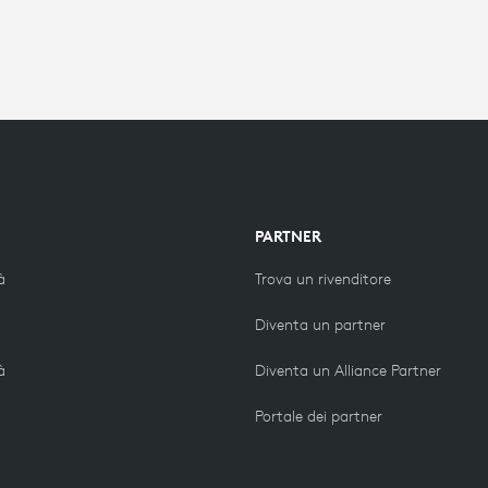
PARTNER
à
Trova un rivenditore
Diventa un partner
à
Diventa un Alliance Partner
Portale dei partner