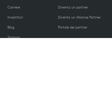
Carriere
Diventa un partner
Investitori
Diventa un Alliance Partner
Blog
Portale dei partner
Stampa
CLIENTI
Contattaci
Norme di restituzione
VALORI
Preferenze e-mail
Sostenibilità
Parti di ricambio
Riciclaggio
Accessibilità