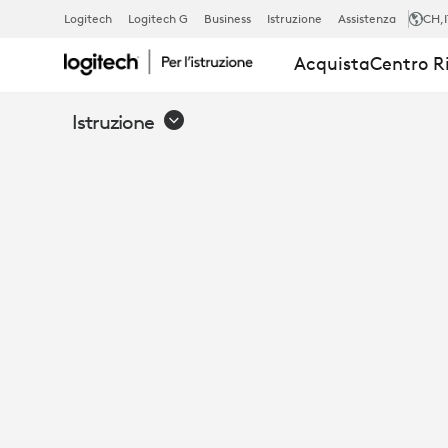
UNLEASH
Logitech
Logitech G
Business
Istruzione
Assistenza
CH
,
Acquista
Centro R
THE
Istruzione
POWER
OF
RECORDED
LECTURES