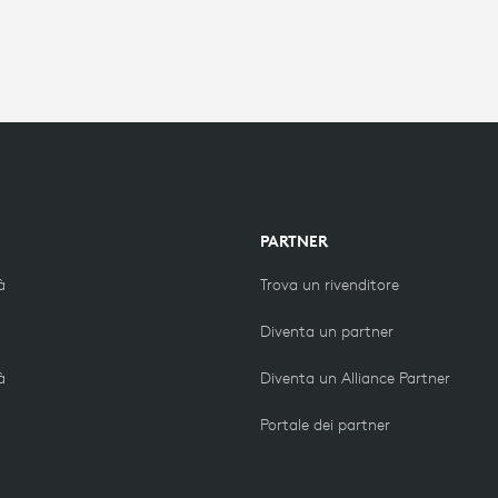
PARTNER
à
Trova un rivenditore
Diventa un partner
à
Diventa un Alliance Partner
Portale dei partner