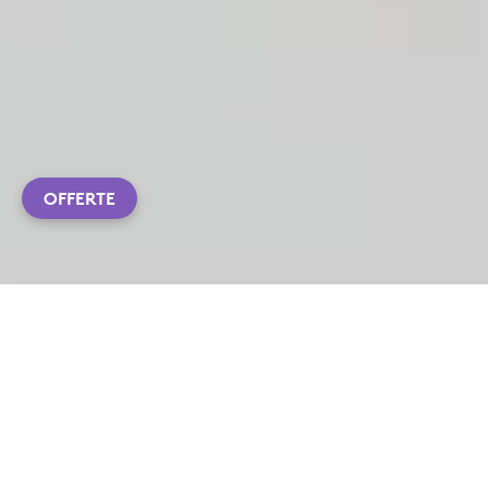
OFFERTE
L’ATTREZZATURA DEFINITIVA
Ti presentiamo la serie Premium, il risultato di decenni
di esperienza Logitech. Lavora con la massima
professionalità grazie a questi strumenti progettati
per garantire un’esperienza di navigazione perfetta e