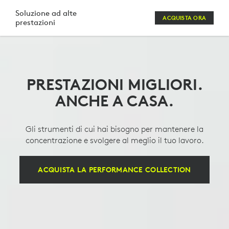
KIT
Soluzione ad alte
ACQUISTA ORA
prestazioni
DI
MOUSE,
TASTIERA,
PRESTAZIONI MIGLIORI.
WEBCAM
ANCHE A CASA.
E
CUFFIA
Gli strumenti di cui hai bisogno per mantenere la
CON
concentrazione e svolgere al meglio il tuo lavoro.
MICROFONO
ACQUISTA LA PERFORMANCE COLLECTION
LOGITECH
PERFORMANCE