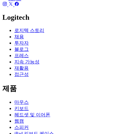
Logitech
로지텍 스토리
채용
투자자
블로그
프레스
지속 가능성
재활용
접근성
제품
마우스
키보드
헤드셋 및 이어폰
웹캠
스피커
iPad 키보드 케이스