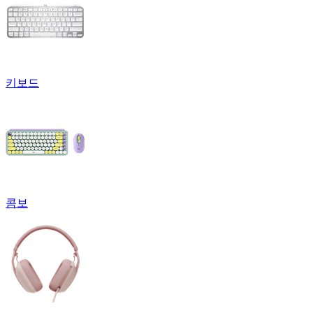
키보드
콤보