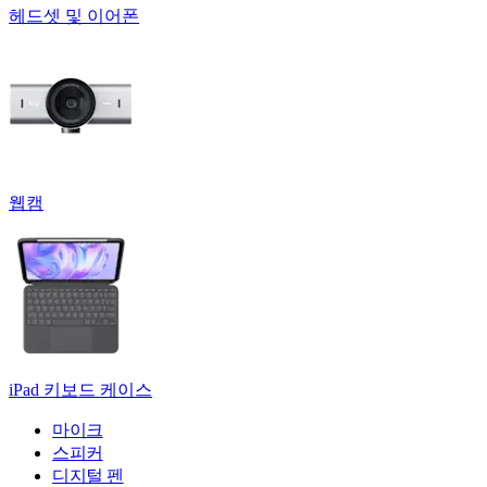
헤드셋 및 이어폰
웹캠
iPad 키보드 케이스
마이크
스피커
디지털 펜