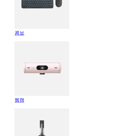
콤보
웹캠