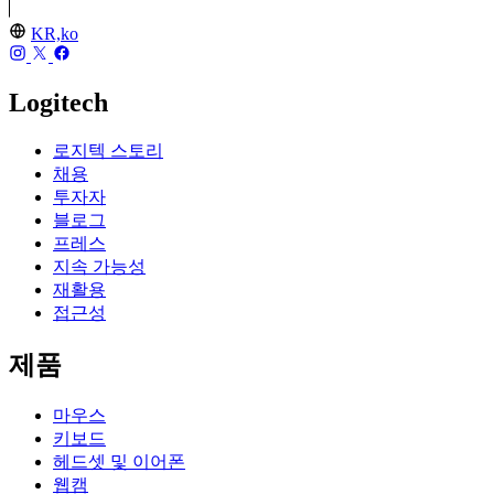
KR,ko
Logitech
로지텍 스토리
채용
투자자
블로그
프레스
지속 가능성
재활용
접근성
제품
마우스
키보드
헤드셋 및 이어폰
웹캠