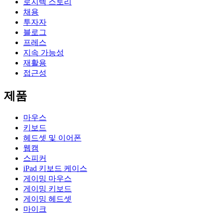
로지텍 스토리
채용
투자자
블로그
프레스
지속 가능성
재활용
접근성
제품
마우스
키보드
헤드셋 및 이어폰
웹캠
스피커
iPad 키보드 케이스
게이밍 마우스
게이밍 키보드
게이밍 헤드셋
마이크