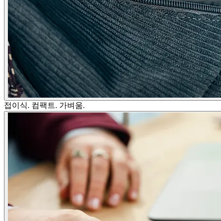
접이식. 컴팩트. 가벼움.