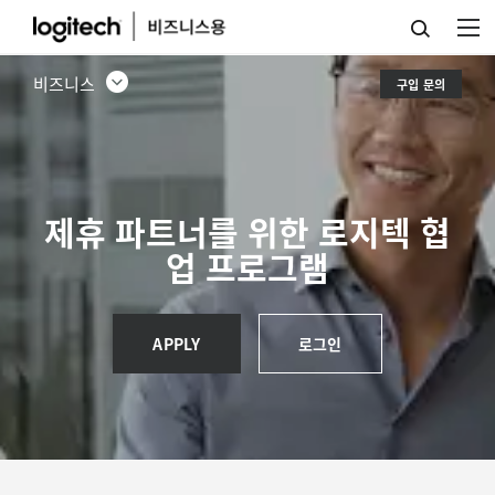
로
지
비즈니스
구입 문의
텍
파
트
너
제휴 파트너를 위한 로지텍 협
업 프로그램
가
제
공
APPLY
로그인
하
는
화