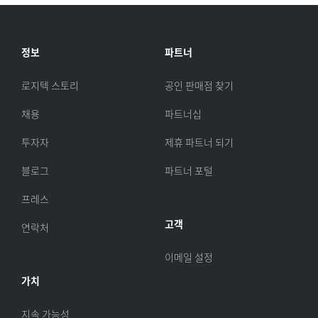
정보
파트너
로지텍 스토리
공인 판매점 찾기
채용
파트너십
투자자
제휴 파트너 되기
블로그
파트너 포털
프레스
고객
연락처
이메일 설정
가치
지속 가능성