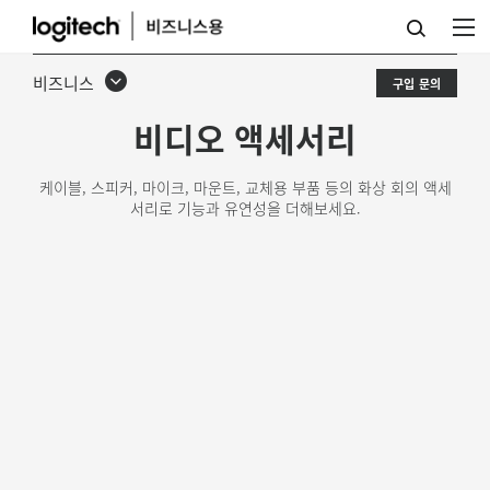
화
상
비즈니스
구입 문의
회
비디오 액세서리
의
액
케이블, 스피커, 마이크, 마운트, 교체용 부품 등의 화상 회의 액세
서리로 기능과 유연성을 더해보세요.
세
서
리