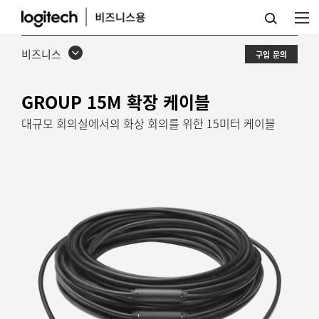
GROUP
15M
비즈니스
구입 문의
확
장
GROUP 15M 확장 케이블
케
대규모 회의실에서의 화상 회의를 위한 15미터 케이블
이
블