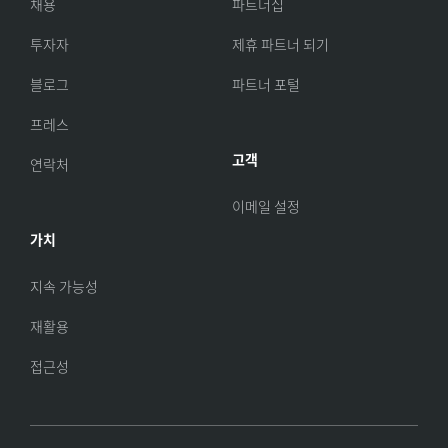
채용
파트너십
투자자
제휴 파트너 되기
블로그
파트너 포털
프레스
고객
연락처
이메일 설정
가치
지속 가능성
재활용
접근성