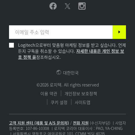
Logitech으로부터 맞춤형 마케팅 정보를 받고 싶습니다. 언제
든지 구독을 취소할 수 있습니다.
자세한 내용은 개인 정보 보
호 정책 을
참조하십시오.
대한민국
©2026 로지텍. All rights reserved
이용 약관
개인정보 보호정책
쿠키 설정
사이트맵
고객 지원 센터 (제품 및 A/S 문의처)
/
전화 지원
(수신자부담) ㅣ사업자
등록번호: 107-86-10308 ㅣ로지텍 코리아 대표이사 : PAO, YA-CHING
ㅣ서울특별시 영등포구 여의공원로 101, CCMM 빌딩 402B