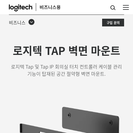
TAP
벽
비즈니스
구입 문의
면
마
로지텍 TAP 벽면 마운트
운
트
로지텍 Tap 및 Tap IP 회의실 터치 컨트롤러 케이블 관리
기능이 탑재된 공간 절약형 벽면 마운트.