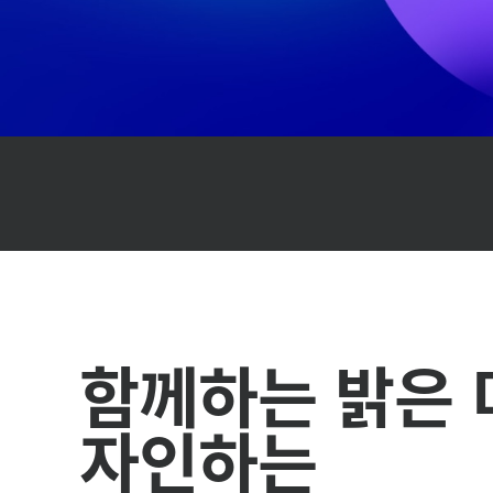
능
성
이
니
셔
함께하는 밝은 
티
자인하는