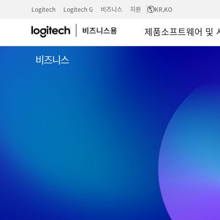
로
Logitech
Logitech G
비즈니스
지원
KR
,KO
제품
소프트웨어 및 
지
비즈니스
텍
지
속
가