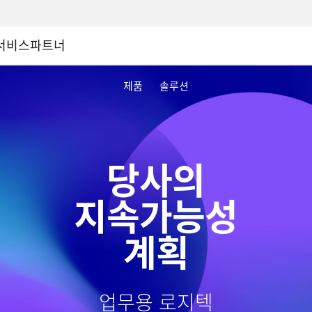
서비스
파트너
제품
솔루션
당사의
지속가능성
계획
업무용 로지텍