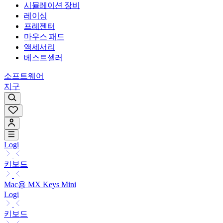
시뮬레이션 장비
레이싱
프레젠터
마우스 패드
액세서리
베스트셀러
소프트웨어
지구
Logi
키보드
Mac용 MX Keys Mini
Logi
키보드