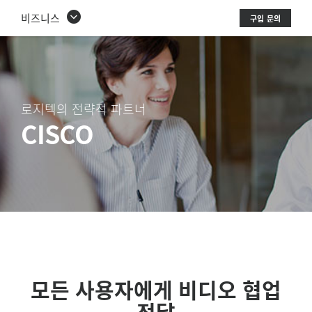
로
비즈니스
구입 문의
지
텍
의
로지텍의 전략적 파트너
전
CISCO
략
적
파
트
너
–
모든 사용자에게 비디오 협업
CISCO
전달