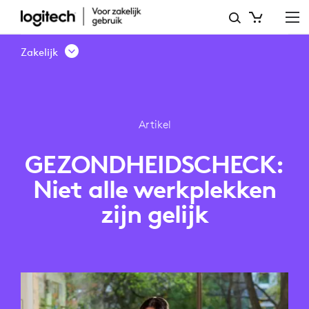
GEZONDHEIDSCHECK:
NIET
Zakelijk
ALLE
WERKPLEKKEN
ZIJN
Artikel
GELIJK
GEZONDHEIDSCHECK:
Niet alle werkplekken
zijn gelijk