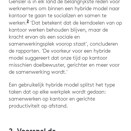
Gensler is in elk land de belangrijkste reden voor
werknemers om binnen een hybride model naar
kantoor te gaan te socializen en samen te
2
'Across the Globe, Workers Want a Hybr
werken.
'Dat betekent dat de kerndoelen van op
kantoor werken behouden blijven, maar de
kracht ervan als een sociale en
samenwerkingsplek voorop staat', concluderen
de rapporten. 'De voorkeur voor een hybride
model suggereert dat onze tijd op kantoor
misschien doelbewuster, gerichter en meer voor
de samenwerking wordt.'
Een gebruikelijk hybride model splitst het type
taken dat op elke werkplek wordt gedaan:
samenwerken op kantoor en gerichte
productiviteit op afstand.
2. Voorspel de