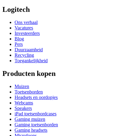
Logitech
Ons verhaal
Vacatures
Investeerders
Blog
Pers
Duurzaamheid
Recycling
Toegankelijkheid
Producten kopen
Muizen
Toetsenborden
Headsets en oordopjes
Webcams
Speakers
iPad toetsenbordcases
Gaming muizen
Gaming toetsenborden
Gaming headsets
Microfoons