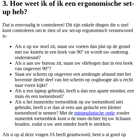
3. Hoe weet ik of ik een ergonomische set-
up heb?
Dat is eenvoudig te controleren! Dit zijn enkele dingen die u snel
kunt controleren om te zien of uw set-up ergonomisch verantwoord
is:
Als u op uw stoel zit, staan uw voeten dan plat op de grond
met uw knieën in een hoek van 90° en wordt uw onderrug
ondersteund?
Als u aan uw bureau zit, staan uw ellebogen dan in een hoek
van ongeveer 90°?
Staat uw scherm op ongeveer een armlengte afstand met het
bovenste derde deel van het scherm op ooghoogte als u recht
naar voren kijkt?
Als u een laptop gebruikt, heeft u dan een aparte monitor, een
muis én een toetsenbord?
Als u het numerieke toetsenblok op uw toetsenbord niet
gebruikt, heeft u er dan al eens aan gedacht een kleiner
toetsenbord te nemen? Met de
minimalistische optie
zonder
numeriek toetsenblok kunt u de muis dichter bij uw lichaam
houden, zodat u uw arm minder hoeft te strekken.
Als u op al deze vragen JA heeft geantwoord, bent u al goed op