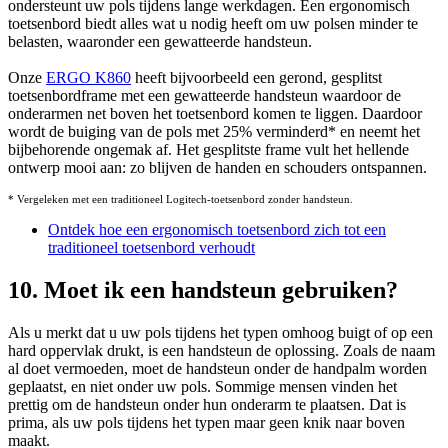
ondersteunt uw pols tijdens lange werkdagen. Een ergonomisch
toetsenbord biedt alles wat u nodig heeft om uw polsen minder te
belasten, waaronder een gewatteerde handsteun.
Onze
ERGO K860
heeft bijvoorbeeld een gerond, gesplitst
toetsenbordframe met een gewatteerde handsteun waardoor de
onderarmen net boven het toetsenbord komen te liggen. Daardoor
wordt de buiging van de pols met 25% verminderd
*
en neemt het
bijbehorende ongemak af. Het gesplitste frame vult het hellende
ontwerp mooi aan: zo blijven de handen en schouders ontspannen.
* Vergeleken met een traditioneel Logitech-toetsenbord zonder handsteun.
Ontdek hoe een ergonomisch toetsenbord zich tot een
traditioneel toetsenbord verhoudt
10. Moet ik een handsteun gebruiken?
Als u merkt dat u uw pols tijdens het typen omhoog buigt of op een
hard oppervlak drukt, is een handsteun de oplossing. Zoals de naam
al doet vermoeden, moet de handsteun onder de handpalm worden
geplaatst, en niet onder uw pols. Sommige mensen vinden het
prettig om de handsteun onder hun onderarm te plaatsen. Dat is
prima, als uw pols tijdens het typen maar geen knik naar boven
maakt.