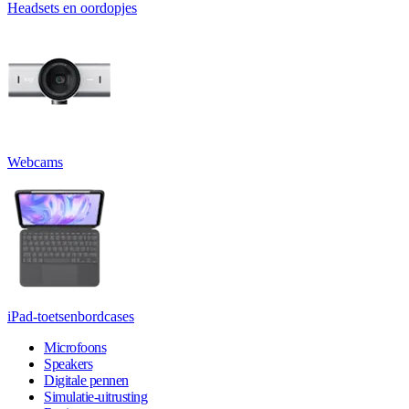
Headsets en oordopjes
Webcams
iPad-toetsenbordcases
Microfoons
Speakers
Digitale pennen
Simulatie-uitrusting