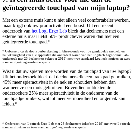
geïntegreerde touchpad van mijn laptop?
Met een externe muis kunt u niet alleen veel comfortabeler werken,
maar krijgt ook uw productiviteit een boost! Uit een recent
onderzoek van
het Logi Ergo Lab
bleek dat deelnemers met een
externe muis maar liefst 50% productiever waren dan met een
geïntegreerde touchpad.*
* Gebaseerd op de doorvoerberekening in bits/seconde voor de gemiddelde snelheid en
nauwkeurigheid van alle apparaten die onderdeel waren van het Logitech Ergonomic Lab-
onderzoek met 23 deelnemers (oktober 2019) met twee standaard Logitech-muizen en twee
standaard geïntegreerde trackpads.
Wist u dat uw spieren moe worden van de touchpad van uw laptop?
Uit het onderzoek bleek dat deelnemers die een trackpad gebruiken,
45% meer spieractiviteit in de nek en schouders hebben dan
wanneer ze een muis gebruiken. Bovendien ontdekten de
onderzoekers 25% meer spieractiviteit in de onderarm van de
touchpadgebruikers, wat tot meer vermoeidheid en ongemak kan
leiden.*
* Onderzoek van Logitech Ergo Lab met 23 deelnemers (oktober 2019) met twee Logitech-
standaardmuizen en twee standaard geïntegreerde trackpads.