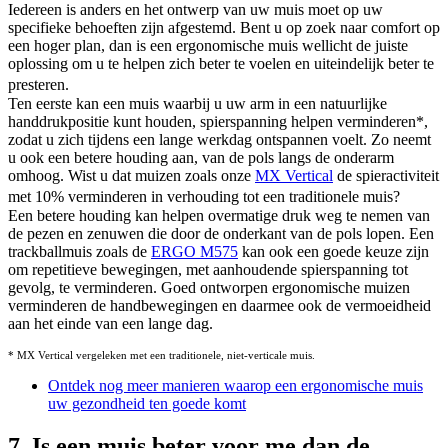
Iedereen is anders en het ontwerp van uw muis moet op uw
specifieke behoeften zijn afgestemd. Bent u op zoek naar comfort op
een hoger plan, dan is een ergonomische muis wellicht de juiste
oplossing om u te helpen zich beter te voelen en uiteindelijk beter te
presteren.
Ten eerste kan een muis waarbij u uw arm in een natuurlijke
handdrukpositie kunt houden, spierspanning helpen verminderen
*
,
zodat u zich tijdens een lange werkdag ontspannen voelt. Zo neemt
u ook een betere houding aan, van de pols langs de onderarm
omhoog. Wist u dat muizen zoals onze
MX Vertical
de spieractiviteit
met 10% verminderen in verhouding tot een traditionele muis?
Een betere houding kan helpen overmatige druk weg te nemen van
de pezen en zenuwen die door de onderkant van de pols lopen. Een
trackballmuis zoals de
ERGO M575
kan ook een goede keuze zijn
om repetitieve bewegingen, met aanhoudende spierspanning tot
gevolg, te verminderen. Goed ontworpen ergonomische muizen
verminderen de handbewegingen en daarmee ook de vermoeidheid
aan het einde van een lange dag.
* MX Vertical vergeleken met een traditionele, niet-verticale muis.
Ontdek nog meer manieren waarop een ergonomische muis
uw gezondheid ten goede komt
7. Is een muis beter voor me dan de