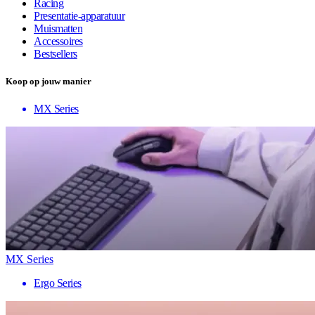
Racing
Presentatie-apparatuur
Muismatten
Accessoires
Bestsellers
Koop op jouw manier
MX Series
MX Series
Ergo Series