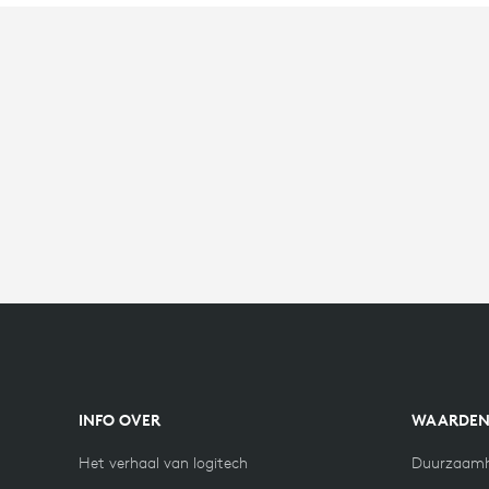
INFO OVER
WAARDE
Het verhaal van logitech
Duurzaamh