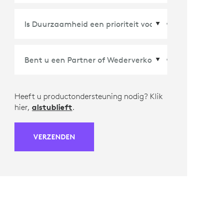
Land/Regio
*
Heeft u productondersteuning nodig? Klik
hier,
alstublieft
.
VERZENDEN