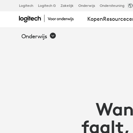
AVIXA
Logitech
Logitech G
Zakelijk
Onderwijs
Ondersteuning
Kopen
Resourcec
ONDERZOEK
Onderwijs
OVER
AV-
TECHNOLOG
Wan
|
faalt,