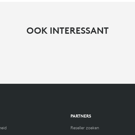
OOK INTERESSANT
N
PARTNERS
eid
Reseller zoeken