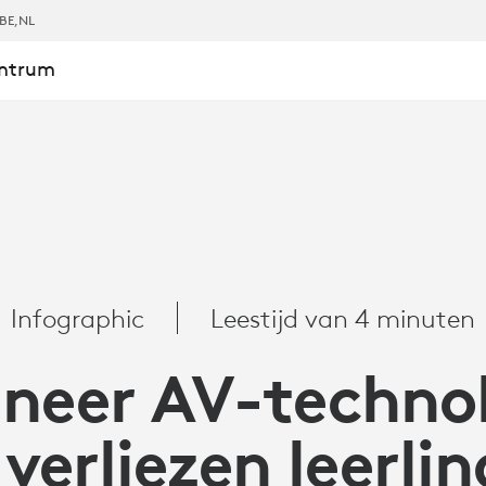
BE
,NL
entrum
SINFOGRAPH
Infographic
Leestijd van 4 minuten
IE
neer AV-technol
 verliezen leerli