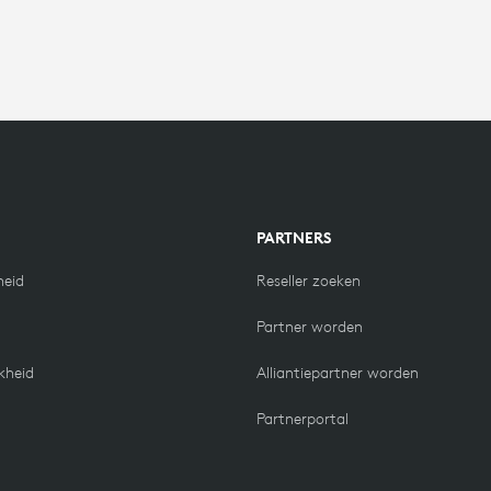
N
PARTNERS
eid
Reseller zoeken
Partner worden
kheid
Alliantiepartner worden
Partnerportal