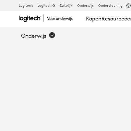
ACHT
Logitech
Logitech G
Zakelijk
Onderwijs
Ondersteuning
Kopen
Resourcec
INNOVATIEV
Onderwijs
GEBRUIKSID
VOOR
MEVO-
CAMERA'S