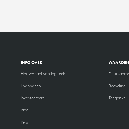
INFO OVER
WAARDE
Het verhaal van logitech
Duurzaamh
Loopbanen
Recycling
Investeerders
Toegankelij
Blog
Pers