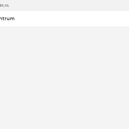
BE
,NL
entrum
E
EEËN