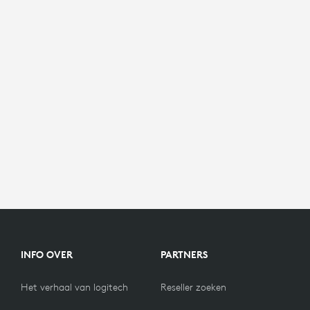
INFO OVER
PARTNERS
Het verhaal van logitech
Reseller zoeken