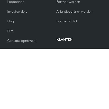
Loopbanen
Partner worden
Investeerders
Alliantiepartner worden
Blog
Partnerportal
Pers
KLANTEN
Contact opnemen
Retourbeleid
WAARDEN
E-mailvoorkeuren
Duurzaamheid
Reserveonderdelen
Recycling
Toegankelijkheid