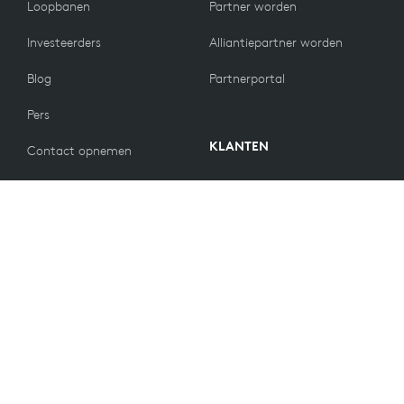
Loopbanen
Partner worden
Investeerders
Alliantiepartner worden
Blog
Partnerportal
Pers
KLANTEN
Contact opnemen
Retourbeleid
WAARDEN
E-mailvoorkeuren
Duurzaamheid
Reserveonderdelen
Recycling
Toegankelijkheid