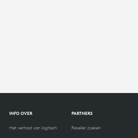
INFO OVER
PARTNERS
Het verhaal van logitech
Reseller zoeken