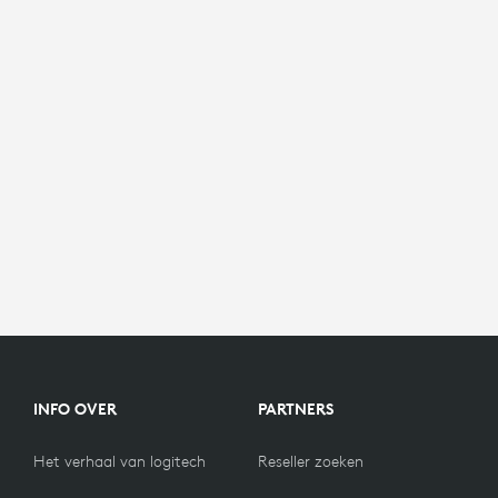
INFO OVER
PARTNERS
Het verhaal van logitech
Reseller zoeken