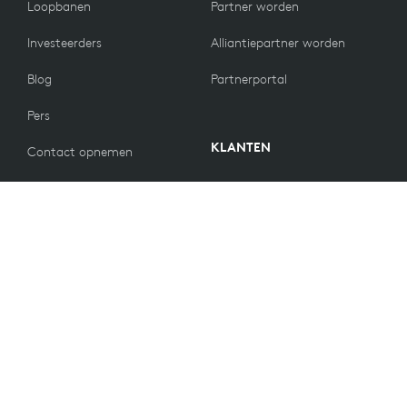
Loopbanen
Partner worden
Investeerders
Alliantiepartner worden
Blog
Partnerportal
Pers
KLANTEN
Contact opnemen
Retourbeleid
WAARDEN
E-mailvoorkeuren
Duurzaamheid
Reserveonderdelen
Recycling
Toegankelijkheid