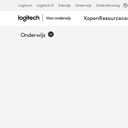
SOLUTIONS
Logitech
Logitech G
Zakelijk
Onderwijs
Ondersteuning
Kopen
Resourcec
FOR
Onderwijs
STUDENT
FOCUS