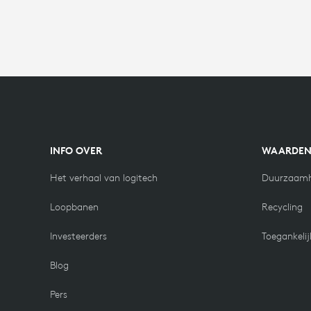
INFO OVER
WAARDE
Het verhaal van logitech
Duurzaamh
Loopbanen
Recycling
Investeerders
Toegankelij
Blog
Pers