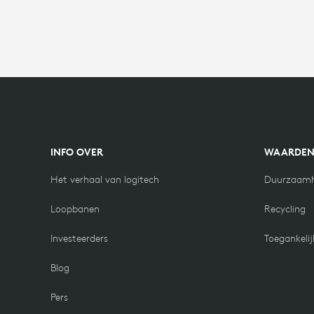
INFO OVER
WAARDE
Het verhaal van logitech
Duurzaamh
Loopbanen
Recycling
Investeerders
Toegankelij
Blog
Pers