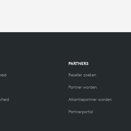
N
PARTNERS
eid
Reseller zoeken
Partner worden
kheid
Alliantiepartner worden
Partnerportal