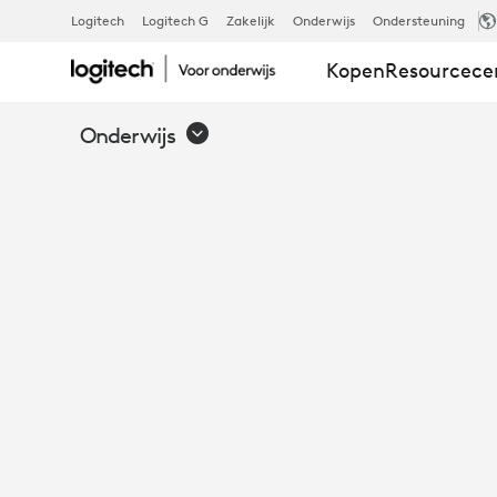
TRANSFORM
Logitech
Logitech G
Zakelijk
Onderwijs
Ondersteuning
Kopen
Resourcec
ROOMS
Onderwijs
GREATER
IMPACT