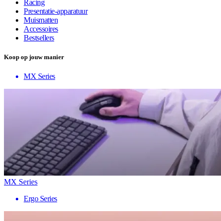
Racing
Presentatie-apparatuur
Muismatten
Accessoires
Bestsellers
Koop op jouw manier
MX Series
MX Series
Ergo Series