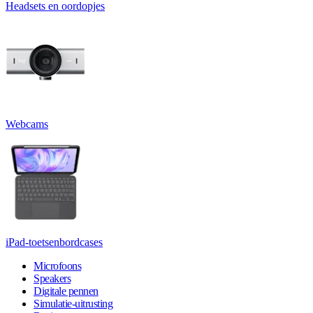
Headsets en oordopjes
Webcams
iPad-toetsenbordcases
Microfoons
Speakers
Digitale pennen
Simulatie-uitrusting