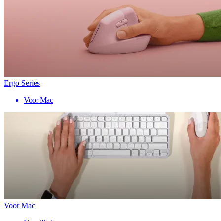
Ergo Series
Voor Mac
Voor Mac