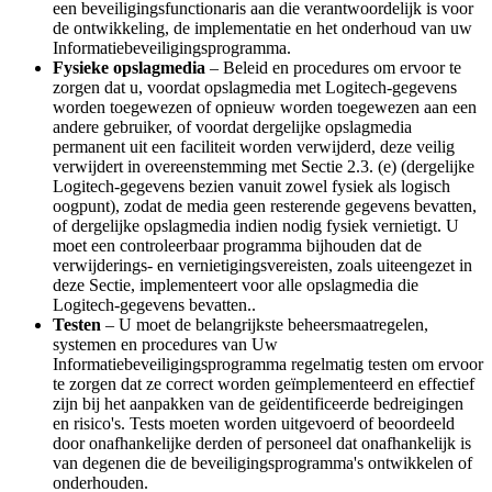
een beveiligingsfunctionaris aan die verantwoordelijk is voor
de ontwikkeling, de implementatie en het onderhoud van uw
Informatiebeveiligingsprogramma.
Fysieke opslagmedia
– Beleid en procedures om ervoor te
zorgen dat u, voordat opslagmedia met Logitech-gegevens
worden toegewezen of opnieuw worden toegewezen aan een
andere gebruiker, of voordat dergelijke opslagmedia
permanent uit een faciliteit worden verwijderd, deze veilig
verwijdert in overeenstemming met Sectie 2.3. (e) (dergelijke
Logitech-gegevens bezien vanuit zowel fysiek als logisch
oogpunt), zodat de media geen resterende gegevens bevatten,
of dergelijke opslagmedia indien nodig fysiek vernietigt. U
moet een controleerbaar programma bijhouden dat de
verwijderings- en vernietigingsvereisten, zoals uiteengezet in
deze Sectie, implementeert voor alle opslagmedia die
Logitech-gegevens bevatten..
Testen
– U moet de belangrijkste beheersmaatregelen,
systemen en procedures van Uw
Informatiebeveiligingsprogramma regelmatig testen om ervoor
te zorgen dat ze correct worden geïmplementeerd en effectief
zijn bij het aanpakken van de geïdentificeerde bedreigingen
en risico's. Tests moeten worden uitgevoerd of beoordeeld
door onafhankelijke derden of personeel dat onafhankelijk is
van degenen die de beveiligingsprogramma's ontwikkelen of
onderhouden.