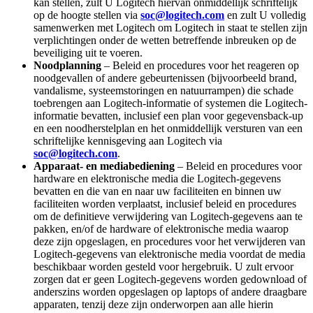
kan stellen, zult U Logitech hiervan onmiddellijk schriftelijk
op de hoogte stellen via
soc@logitech.com
en zult U volledig
samenwerken met Logitech om Logitech in staat te stellen zijn
verplichtingen onder de wetten betreffende inbreuken op de
beveiliging uit te voeren.
Noodplanning
– Beleid en procedures voor het reageren op
noodgevallen of andere gebeurtenissen (bijvoorbeeld brand,
vandalisme, systeemstoringen en natuurrampen) die schade
toebrengen aan Logitech-informatie of systemen die Logitech-
informatie bevatten, inclusief een plan voor gegevensback-up
en een noodherstelplan en het onmiddellijk versturen van een
schriftelijke kennisgeving aan Logitech via
soc@logitech.com
.
Apparaat- en mediabediening
– Beleid en procedures voor
hardware en elektronische media die Logitech-gegevens
bevatten en die van en naar uw faciliteiten en binnen uw
faciliteiten worden verplaatst, inclusief beleid en procedures
om de definitieve verwijdering van Logitech-gegevens aan te
pakken, en/of de hardware of elektronische media waarop
deze zijn opgeslagen, en procedures voor het verwijderen van
Logitech-gegevens van elektronische media voordat de media
beschikbaar worden gesteld voor hergebruik. U zult ervoor
zorgen dat er geen Logitech-gegevens worden gedownload of
anderszins worden opgeslagen op laptops of andere draagbare
apparaten, tenzij deze zijn onderworpen aan alle hierin