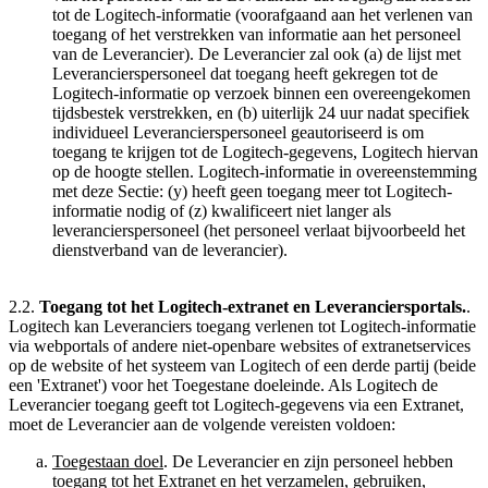
tot de Logitech-informatie (voorafgaand aan het verlenen van
toegang of het verstrekken van informatie aan het personeel
van de Leverancier). De Leverancier zal ook (a) de lijst met
Leverancierspersoneel dat toegang heeft gekregen tot de
Logitech-informatie op verzoek binnen een overeengekomen
tijdsbestek verstrekken, en (b) uiterlijk 24 uur nadat specifiek
individueel Leverancierspersoneel geautoriseerd is om
toegang te krijgen tot de Logitech-gegevens, Logitech hiervan
op de hoogte stellen. Logitech-informatie in overeenstemming
met deze Sectie: (y) heeft geen toegang meer tot Logitech-
informatie nodig of (z) kwalificeert niet langer als
leverancierspersoneel (het personeel verlaat bijvoorbeeld het
dienstverband van de leverancier).
2.2.
Toegang tot het Logitech-extranet en Leveranciersportals.
.
Logitech kan Leveranciers toegang verlenen tot Logitech-informatie
via webportals of andere niet-openbare websites of extranetservices
op de website of het systeem van Logitech of een derde partij (beide
een 'Extranet') voor het Toegestane doeleinde. Als Logitech de
Leverancier toegang geeft tot Logitech-gegevens via een Extranet,
moet de Leverancier aan de volgende vereisten voldoen:
Toegestaan doel
. De Leverancier en zijn personeel hebben
toegang tot het Extranet en het verzamelen, gebruiken,