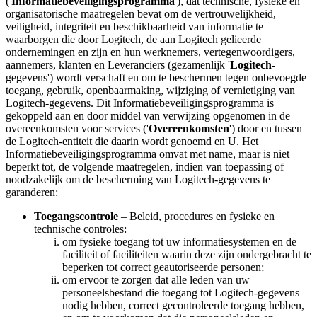
('
Informatiebeveiligingsprogramma
'), dat technische, fysieke en
organisatorische maatregelen bevat om de vertrouwelijkheid,
veiligheid, integriteit en beschikbaarheid van informatie te
waarborgen die door Logitech, de aan Logitech gelieerde
ondernemingen en zijn en hun werknemers, vertegenwoordigers,
aannemers, klanten en Leveranciers (gezamenlijk '
Logitech
-
gegevens') wordt verschaft en om te beschermen tegen onbevoegde
toegang, gebruik, openbaarmaking, wijziging of vernietiging van
Logitech-gegevens. Dit Informatiebeveiligingsprogramma is
gekoppeld aan en door middel van verwijzing opgenomen in de
overeenkomsten voor services ('
Overeenkomsten
') door en tussen
de Logitech-entiteit die daarin wordt genoemd en U. Het
Informatiebeveiligingsprogramma omvat met name, maar is niet
beperkt tot, de volgende maatregelen, indien van toepassing of
noodzakelijk om de bescherming van Logitech-gegevens te
garanderen:
Toegangscontrole
– Beleid, procedures en fysieke en
technische controles:
om fysieke toegang tot uw informatiesystemen en de
faciliteit of faciliteiten waarin deze zijn ondergebracht te
beperken tot correct geautoriseerde personen;
om ervoor te zorgen dat alle leden van uw
personeelsbestand die toegang tot Logitech-gegevens
nodig hebben, correct gecontroleerde toegang hebben,