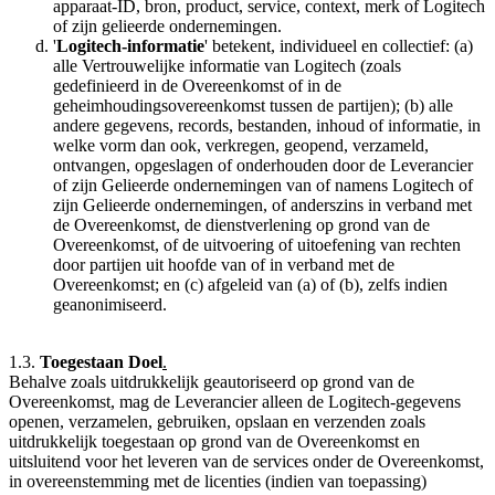
apparaat-ID, bron, product, service, context, merk of Logitech
of zijn gelieerde ondernemingen.
'
Logitech-informatie
' betekent, individueel en collectief: (a)
alle Vertrouwelijke informatie van Logitech (zoals
gedefinieerd in de Overeenkomst of in de
geheimhoudingsovereenkomst tussen de partijen); (b) alle
andere gegevens, records, bestanden, inhoud of informatie, in
welke vorm dan ook, verkregen, geopend, verzameld,
ontvangen, opgeslagen of onderhouden door de Leverancier
of zijn Gelieerde ondernemingen van of namens Logitech of
zijn Gelieerde ondernemingen, of anderszins in verband met
de Overeenkomst, de dienstverlening op grond van de
Overeenkomst, of de uitvoering of uitoefening van rechten
door partijen uit hoofde van of in verband met de
Overeenkomst; en (c) afgeleid van (a) of (b), zelfs indien
geanonimiseerd.
1.3.
Toegestaan Doel
.
Behalve zoals uitdrukkelijk geautoriseerd ​​op grond van de
Overeenkomst, mag de Leverancier alleen de Logitech-gegevens
openen, verzamelen, gebruiken, opslaan en verzenden zoals
uitdrukkelijk toegestaan ​​op grond van de Overeenkomst en
uitsluitend voor het leveren van de services onder de Overeenkomst,
in overeenstemming met de licenties (indien van toepassing)