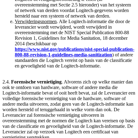
overeenstemming met Sectie 2.5 hieronder) van het systeem
of netwerk van derden voordat Logitech-gegevens worden
hersteld naar een systeem of netwerk van derden.
Verwijderingsnormen
. Alle Logitech-informatie die door de
leverancier wordt verwijderd, wordt verwijderd in
overeenstemming met de NIST Special Publication 800-88
Revision 1, Guidelines for Media Sanitation, 18 december
2014 (beschikbaar op
https://www.nist.gov/publications/nist-special-publication-
800-88-revision-1-guidelines-media-sanitization
) of andere
standaarden die Logitech vereist op basis van de classificatie
en gevoeligheid van de Logitech-informatie.
2.4.
Forensische vernietiging
. Alvorens zich op welke manier dan
ook te ontdoen van hardware, software of andere media die
Logitech-informatie bevat of ooit heeft bevat, zal de Leverancier een
volledige forensische vernietiging van de hardware, software of
andere media uitvoeren, zodat geen van de Logitech-informatie kan
worden hersteld of teruggehaald in welke vorm dan ook. De
Leverancier zal forensische vernietiging uitvoeren in
overeenstemming met de normen die Logitech kan vereisen op basis
van de classificatie en gevoeligheid van de Logitech-informatie. De
Leverancier zal op verzoek van Logitech een certificaat van
vernietiging verstrekken.