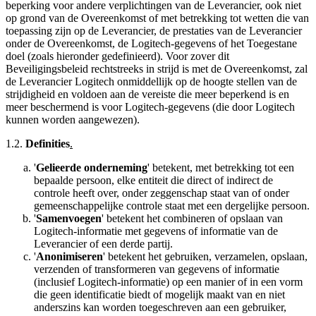
beperking voor andere verplichtingen van de Leverancier, ook niet
op grond van de Overeenkomst of met betrekking tot wetten die van
toepassing zijn op de Leverancier, de prestaties van de Leverancier
onder de Overeenkomst, de Logitech-gegevens of het Toegestane
doel (zoals hieronder gedefinieerd). Voor zover dit
Beveiligingsbeleid rechtstreeks in strijd is met de Overeenkomst, zal
de Leverancier Logitech onmiddellijk op de hoogte stellen van de
strijdigheid en voldoen aan de vereiste die meer beperkend is en
meer beschermend is voor Logitech-gegevens (die door Logitech
kunnen worden aangewezen).
1.2.
Definities
.
'
Gelieerde onderneming
' betekent, met betrekking tot een
bepaalde persoon, elke entiteit die direct of indirect de
controle heeft over, onder zeggenschap staat van of onder
gemeenschappelijke controle staat met een dergelijke persoon.
'
Samenvoegen
' betekent het combineren of opslaan van
Logitech-informatie met gegevens of informatie van de
Leverancier of een derde partij.
'
Anonimiseren
' betekent het gebruiken, verzamelen, opslaan,
verzenden of transformeren van gegevens of informatie
(inclusief Logitech-informatie) op een manier of in een vorm
die geen identificatie biedt of mogelijk maakt van en niet
anderszins kan worden toegeschreven aan een gebruiker,