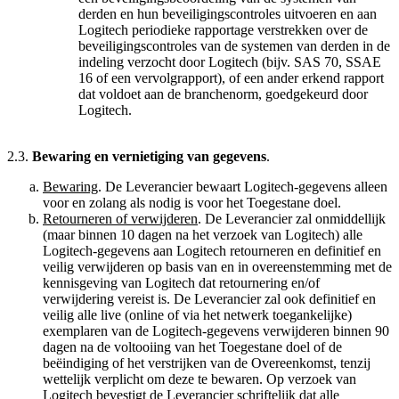
derden en hun beveiligingscontroles uitvoeren en aan
Logitech periodieke rapportage verstrekken over de
beveiligingscontroles van de systemen van derden in de
indeling verzocht door Logitech (bijv. SAS 70, SSAE
16 of een vervolgrapport), of een ander erkend rapport
dat voldoet aan de branchenorm, goedgekeurd door
Logitech.
2.3.
Bewaring en vernietiging van gegevens
.
Bewaring
. De Leverancier bewaart Logitech-gegevens alleen
voor en zolang als nodig is voor het Toegestane doel.
Retourneren of verwijderen
. De Leverancier zal onmiddellijk
(maar binnen 10 dagen na het verzoek van Logitech) alle
Logitech-gegevens aan Logitech retourneren en definitief en
veilig verwijderen op basis van en in overeenstemming met de
kennisgeving van Logitech dat retournering en/of
verwijdering vereist is. De Leverancier zal ook definitief en
veilig alle live (online of via het netwerk toegankelijke)
exemplaren van de Logitech-gegevens verwijderen binnen 90
dagen na de voltooiing van het Toegestane doel of de
beëindiging of het verstrijken van de Overeenkomst, tenzij
wettelijk verplicht om deze te bewaren. Op verzoek van
Logitech bevestigt de Leverancier schriftelijk dat alle