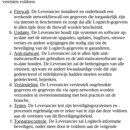
vereisten voldoen:
Firewall
. De Leverancier installeert en onderhoudt een
werkende netwerkfirewall om gegevens die toegankelijk zijn
via internet te beschermen en zorgt dat alle Logitech-gegevens
te allen tijde door de firewall worden beschermd.
Updates
. De Leverancier houdt zijn systemen en software up-
to-date met de nieuwste upgrades, updates, bugfixes, nieuwe
versies en andere wijzigingen die nodig zijn om de
beveiliging van de Logitech-gegevens te garanderen.
Anti-malware
. De Leverancier zal te allen tijde anti-
malwaresoftware gebruiken en de anti-malwaresoftware up-
to-date houden. De Leverancier zal de bedreigingen van alle
virussen, spyware en andere kwaadaardige code die zijn
gedetecteerd of redelijkerwijs hadden moeten worden
gedetecteerd, beperken.
Versleuteling
. De Leverancier versleutelt ongebruikte
gegevens en gegevens die via open netwerken worden
verzonden in overeenstemming met best practices uit de
branche.
Testen
. De Leverancier test zijn beveiligingssystemen en -
processen regelmatig om er zeker van te zijn dat deze voldoen
aan de vereisten van dit Beveiligingsbeleid.
Toegangscontrole
. De Leverancier zal Logitech-informatie
beveiligen, onder meer door te voldoen aan de volgende