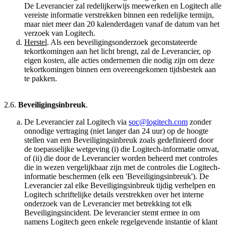
De Leverancier zal redelijkerwijs meewerken en Logitech alle
vereiste informatie verstrekken binnen een redelijke termijn,
maar niet meer dan 20 kalenderdagen vanaf de datum van het
verzoek van Logitech.
Herstel
. Als een beveiligingsonderzoek geconstateerde
tekortkomingen aan het licht brengt, zal de Leverancier, op
eigen kosten, alle acties ondernemen die nodig zijn om deze
tekortkomingen binnen een overeengekomen tijdsbestek aan
te pakken.
2.6.
Beveiligingsinbreuk
.
De Leverancier zal Logitech via
soc@logitech.com
zonder
onnodige vertraging (niet langer dan 24 uur) op de hoogte
stellen van een Beveiligingsinbreuk zoals gedefinieerd door
de toepasselijke wetgeving (i) die Logitech-informatie omvat,
of (ii) die door de Leverancier worden beheerd met controles
die in wezen vergelijkbaar zijn met de controles die Logitech-
informatie beschermen (elk een 'Beveiligingsinbreuk'). De
Leverancier zal elke Beveiligingsinbreuk tijdig verhelpen en
Logitech schriftelijke details verstrekken over het interne
onderzoek van de Leverancier met betrekking tot elk
Beveiligingsincident. De leverancier stemt ermee in om
namens Logitech geen enkele regelgevende instantie of klant