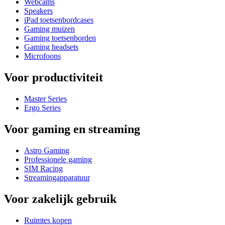
Webcams
Speakers
iPad toetsenbordcases
Gaming muizen
Gaming toetsenborden
Gaming headsets
Microfoons
Voor productiviteit
Master Series
Ergo Series
Voor gaming en streaming
Astro Gaming
Professionele gaming
SIM Racing
Streamingapparatuur
Voor zakelijk gebruik
Ruimtes kopen