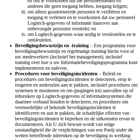
en om te voorkomen dat die personeelsleden en
anderen die geen toegang hebben, toegang krijgen;
om alleen geautoriseerde personen te verifiëren en
toegang te verlenen en te voorkomen dat uw personeel
Logitech-gegevens of informatie daarover aan
onbevoegde personen verstrekt; en
om Logitech-gegevens waar nodig te versleutelen en te
ontsleutelen.
Beveiligingsbewustzijn en -training
– Een programma voor
beveiligingsbewustzijn en regelmatige training hierin voor al
uw medewerkers (inclusief het management), inclusief
training over hoe u uw Informatiebeveiligingsprogramma kunt
implementeren en naleven.
Procedures voor beveiligingsincidenten
– Beleid en
procedures om beveiligingsincidenten te detecteren, erop te
reageren en anderszins aan te pakken, inclusief procedures om
systemen te monitoren en om (pogingen tot) aanvallen op of
inbreuken op Logitech-gegevens of informatiesystemen die
daarmee verband houden te detecteren, en procedures om
vermoedelijke of bekende beveiligingsincidenten te
identificeren en aan te pakken, de schadelijke effecten van
beveiligingsincidenten te beperken en de uitkomsten ervan te
documenteren. Als U zich bewust wordt van enige
omstandigheid die de verplichtingen van een Partij onder de
wetten betreffende inbreuken op de beveiliging in werking