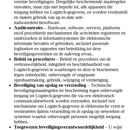
vereiste beveiligingen. Dergelijke beschermende maatregelen
omvatten, maar zijn niet beperkt tot, alle apparaten die
toegang hebben tot Logitech-gegevens, en worden versleuteld
en maken gebruik van up-to-date anti-
malwaredetectiesoftware.
Auditcontroles
– Hardware, software, services, platforms
en/of procedurele mechanismen die activiteiten registreren en
onderzoeken in informatiesystemen die elektronische
informatie bevatten of gebruiken, inclusief passende
logboeken en rapporten met betrekking tot deze
beveiligingsvereisten en de naleving ervan..
Beleid en procedures
– Beleid en procedures om de
vertrouwelijkheid, integriteit en beschikbaarheid van
Logitech-gegevens te waarborgen en deze te beschermen
tegen onbedoelde, onbevoegde of ongepaste
openbaarmaking, gebruik, wijziging of vernietiging.
Beveiliging van opslag en verzending
– Technische
beveiligingsmaatregelen ter bescherming tegen onbevoegde
toegang tot Logitech-gegevens die via een elektronisch
communicatienetwerk worden verzonden, inclusief een
mechanisme om Logitech-gegevens in elektronische vorm te
versleutelen tijdens verzending en in opslag op netwerken of
systemen waartoe onbevoegde personen mogelijk toegang
hebben.
Toegewezen beveiligingsverantwoordelijkheid
– U wijst