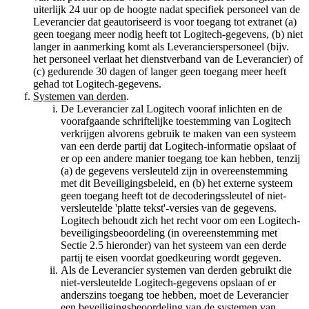
uiterlijk 24 uur op de hoogte nadat specifiek personeel van de
Leverancier dat geautoriseerd is voor toegang tot extranet (a)
geen toegang meer nodig heeft tot Logitech-gegevens, (b) niet
langer in aanmerking komt als Leverancierspersoneel (bijv.
het personeel verlaat het dienstverband van de Leverancier) of
(c) gedurende 30 dagen of langer geen toegang meer heeft
gehad tot Logitech-gegevens.
Systemen van derden
.
De Leverancier zal Logitech vooraf inlichten en de
voorafgaande schriftelijke toestemming van Logitech
verkrijgen alvorens gebruik te maken van een systeem
van een derde partij dat Logitech-informatie opslaat of
er op een andere manier toegang toe kan hebben, tenzij
(a) de gegevens versleuteld zijn in overeenstemming
met dit Beveiligingsbeleid, en (b) het externe systeem
geen toegang heeft tot de decoderingssleutel of niet-
versleutelde 'platte tekst'-versies van de gegevens.
Logitech behoudt zich het recht voor om een Logitech-
beveiligingsbeoordeling (in overeenstemming met
Sectie 2.5 hieronder) van het systeem van een derde
partij te eisen voordat goedkeuring wordt gegeven.
Als de Leverancier systemen van derden gebruikt die
niet-versleutelde Logitech-gegevens opslaan of er
anderszins toegang toe hebben, moet de Leverancier
een beveiligingsbeoordeling van de systemen van