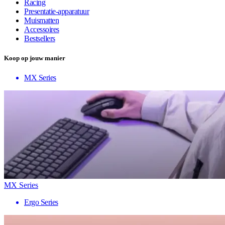
Racing
Presentatie-apparatuur
Muismatten
Accessoires
Bestsellers
Koop op jouw manier
MX Series
MX Series
Ergo Series