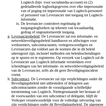
Logitech (bijv. voor socialmedia-account) en (2)
gedetailleerde logboekgegevens over elke impersonatie
van of poging tot impersonatie van Logitech-personeel
of personeel van Leverancier met toegang tot Logitech-
informatie.
De leverancier controleert regelmatig de
toegangslogboeken op tekenen van kwaadaardig
gedrag of ongeautoriseerde toegang.
Leveranciersbeleid
. De Leverancier zal een informatie- en
netwerkbeveiligingsbeleid handhaven en afdwingen voor
werknemers, subcontractanten, vertegenwoordigers en
Leveranciers dat voldoet aan de normen die in dit beleid
uiteengezet zijn, inclusief methoden om beleidsschendingen
op te sporen en te registreren. Op verzoek van Logitech zal de
Leverancier aan Logitech informatie verstrekken over
schendingen van het informatie- en netwerkbeveiligingsbeleid
van de Leverancier, zelfs als dit geen Beveiligingsincident
vormt.
Subcontract
. De Leverancier zal zijn verplichtingen onder dit
Beveiligingsbeleid niet uitbesteden of delegeren aan
subcontractanten zonder de voorafgaande schriftelijke
toestemming van Logitech. Niettegenstaande het bestaan of
de voorwaarden van een subcontract of delegatie, blijft de
Verkoper verantwoordelijk voor de volledige uitvoering van
zijn verplichtingen onder dit Beveiligingsbeleid. De algemene