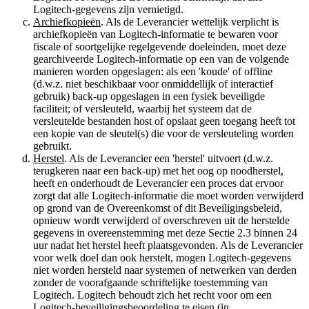
Logitech-gegevens zijn vernietigd.
Archiefkopieën
. Als de Leverancier wettelijk verplicht is
archiefkopieën van Logitech-informatie te bewaren voor
fiscale of soortgelijke regelgevende doeleinden, moet deze
gearchiveerde Logitech-informatie op een van de volgende
manieren worden opgeslagen: als een 'koude' of offline
(d.w.z. niet beschikbaar voor onmiddellijk of interactief
gebruik) back-up opgeslagen in een fysiek beveiligde
faciliteit; of versleuteld, waarbij het systeem dat de
versleutelde bestanden host of opslaat geen toegang heeft tot
een kopie van de sleutel(s) die voor de versleuteling worden
gebruikt.
Herstel
. Als de Leverancier een 'herstel' uitvoert (d.w.z.
terugkeren naar een back-up) met het oog op noodherstel,
heeft en onderhoudt de Leverancier een proces dat ervoor
zorgt dat alle Logitech-informatie die moet worden verwijderd
op grond van de Overeenkomst of dit Beveiligingsbeleid,
opnieuw wordt verwijderd of overschreven uit de herstelde
gegevens in overeenstemming met deze Sectie 2.3 binnen 24
uur nadat het herstel heeft plaatsgevonden. Als de Leverancier
voor welk doel dan ook herstelt, mogen Logitech-gegevens
niet worden hersteld naar systemen of netwerken van derden
zonder de voorafgaande schriftelijke toestemming van
Logitech. Logitech behoudt zich het recht voor om een
Logitech-beveiligingsbeoordeling te eisen (in