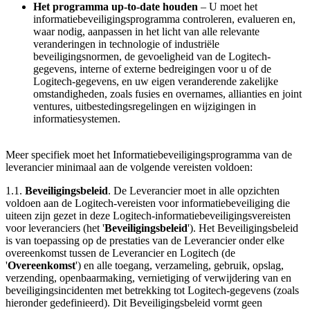
Het programma up-to-date houden
– U moet het
informatiebeveiligingsprogramma controleren, evalueren en,
waar nodig, aanpassen in het licht van alle relevante
veranderingen in technologie of industriële
beveiligingsnormen, de gevoeligheid van de Logitech-
gegevens, interne of externe bedreigingen voor u of de
Logitech-gegevens, en uw eigen veranderende zakelijke
omstandigheden, zoals fusies en overnames, allianties en joint
ventures, uitbestedingsregelingen en wijzigingen in
informatiesystemen.
Meer specifiek moet het Informatiebeveiligingsprogramma van de
leverancier minimaal aan de volgende vereisten voldoen:
1.1.
Beveiligingsbeleid
. De Leverancier moet in alle opzichten
voldoen aan de Logitech-vereisten voor informatiebeveiliging die
uiteen zijn gezet in deze Logitech-informatiebeveiligingsvereisten
voor leveranciers (het '
Beveiligingsbeleid
'). Het Beveiligingsbeleid
is van toepassing op de prestaties van de Leverancier onder elke
overeenkomst tussen de Leverancier en Logitech (de
'
Overeenkomst
') en alle toegang, verzameling, gebruik, opslag,
verzending, openbaarmaking, vernietiging of verwijdering van en
beveiligingsincidenten met betrekking tot Logitech-gegevens (zoals
hieronder gedefinieerd). Dit Beveiligingsbeleid vormt geen