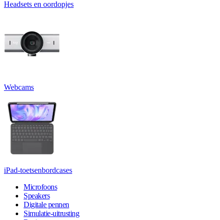
Headsets en oordopjes
Webcams
iPad-toetsenbordcases
Microfoons
Speakers
Digitale pennen
Simulatie-uitrusting