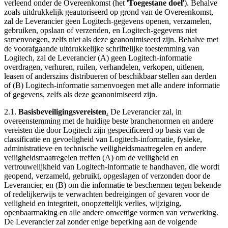
verleend onder de Overeenkomst (het '
Toegestane doel
'). Behalve
zoals uitdrukkelijk geautoriseerd op grond van de Overeenkomst,
zal de Leverancier geen Logitech-gegevens openen, verzamelen,
gebruiken, opslaan of verzenden, en Logitech-gegevens niet
samenvoegen, zelfs niet als deze geanonimiseerd zijn. Behalve met
de voorafgaande uitdrukkelijke schriftelijke toestemming van
Logitech, zal de Leverancier (A) geen Logitech-informatie
overdragen, verhuren, ruilen, verhandelen, verkopen, uitlenen,
leasen of anderszins distribueren of beschikbaar stellen aan derden
of (B) Logitech-informatie samenvoegen met alle andere informatie
of gegevens, zelfs als deze geanonimiseerd zijn.
2.1.
Basisbeveiligingsvereisten
.
De Leverancier zal, in
overeenstemming met de huidige beste branchenormen en andere
vereisten die door Logitech zijn gespecificeerd op basis van de
classificatie en gevoeligheid van Logitech-informatie, fysieke,
administratieve en technische veiligheidsmaatregelen en andere
veiligheidsmaatregelen treffen (A) om de veiligheid en
vertrouwelijkheid van Logitech-informatie te handhaven, die wordt
geopend, verzameld, gebruikt, opgeslagen of verzonden door de
Leverancier, en (B) om die informatie te beschermen tegen bekende
of redelijkerwijs te verwachten bedreigingen of gevaren voor de
veiligheid en integriteit, onopzettelijk verlies, wijziging,
openbaarmaking en alle andere onwettige vormen van verwerking.
De Leverancier zal zonder enige beperking aan de volgende