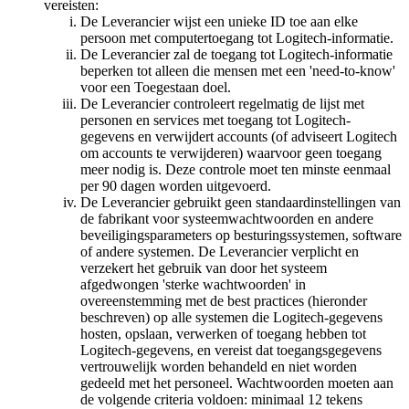
vereisten:
De Leverancier wijst een unieke ID toe aan elke
persoon met computertoegang tot Logitech-informatie.
De Leverancier zal de toegang tot Logitech-informatie
beperken tot alleen die mensen met een 'need-to-know'
voor een Toegestaan ​​doel.
De Leverancier controleert regelmatig de lijst met
personen en services met toegang tot Logitech-
gegevens en verwijdert accounts (of adviseert Logitech
om accounts te verwijderen) waarvoor geen toegang
meer nodig is. Deze controle moet ten minste eenmaal
per 90 dagen worden uitgevoerd.
De Leverancier gebruikt geen standaardinstellingen van
de fabrikant voor systeemwachtwoorden en andere
beveiligingsparameters op besturingssystemen, software
of andere systemen. De Leverancier verplicht en
verzekert het gebruik van door het systeem
afgedwongen 'sterke wachtwoorden' in
overeenstemming met de best practices (hieronder
beschreven) op alle systemen die Logitech-gegevens
hosten, opslaan, verwerken of toegang hebben tot
Logitech-gegevens, en vereist dat toegangsgegevens
vertrouwelijk worden behandeld en niet worden
gedeeld met het personeel. Wachtwoorden moeten aan
de volgende criteria voldoen: minimaal 12 tekens