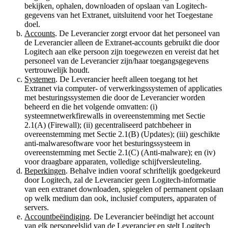
bekijken, ophalen, downloaden of opslaan van Logitech-
gegevens van het Extranet, uitsluitend voor het Toegestane
doel.
Accounts
. De Leverancier zorgt ervoor dat het personeel van
de Leverancier alleen de Extranet-accounts gebruikt die door
Logitech aan elke persoon zijn toegewezen en vereist dat het
personeel van de Leverancier zijn/haar toegangsgegevens
vertrouwelijk houdt.
Systemen
. De Leverancier heeft alleen toegang tot het
Extranet via computer- of verwerkingssystemen of applicaties
met besturingssystemen die door de Leverancier worden
beheerd en die het volgende omvatten: (i)
systeemnetwerkfirewalls in overeenstemming met Sectie
2.1(A) (Firewall); (ii) gecentraliseerd patchbeheer in
overeenstemming met Sectie 2.1(B) (Updates); (iii) geschikte
anti-malwaresoftware voor het besturingssysteem in
overeenstemming met Sectie 2.1(C) (Anti-malware); en (iv)
voor draagbare apparaten, volledige schijfversleuteling.
Beperkingen
. Behalve indien vooraf schriftelijk goedgekeurd
door Logitech, zal de Leverancier geen Logitech-informatie
van een extranet downloaden, spiegelen of permanent opslaan
op welk medium dan ook, inclusief computers, apparaten of
servers.
Accountbeëindiging
. De Leverancier beëindigt het account
van elk personeelslid van de Leverancier en stelt Logitech