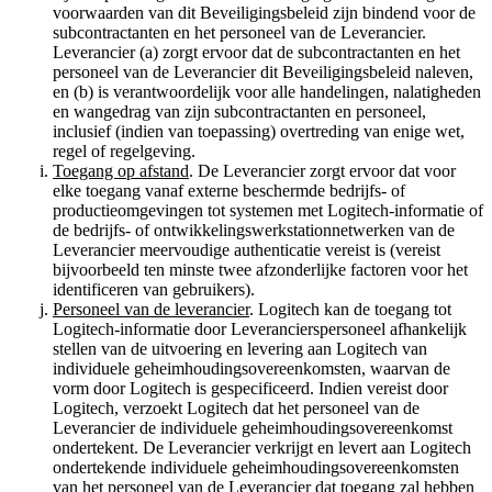
voorwaarden van dit Beveiligingsbeleid zijn bindend voor de
subcontractanten en het personeel van de Leverancier.
Leverancier (a) zorgt ervoor dat de subcontractanten en het
personeel van de Leverancier dit Beveiligingsbeleid naleven,
en (b) is verantwoordelijk voor alle handelingen, nalatigheden
en wangedrag van zijn subcontractanten en personeel,
inclusief (indien van toepassing) overtreding van enige wet,
regel of regelgeving.
Toegang op afstand
. De Leverancier zorgt ervoor dat voor
elke toegang vanaf externe beschermde bedrijfs- of
productieomgevingen tot systemen met Logitech-informatie of
de bedrijfs- of ontwikkelingswerkstationnetwerken van de
Leverancier meervoudige authenticatie vereist is (vereist
bijvoorbeeld ten minste twee afzonderlijke factoren voor het
identificeren van gebruikers).
Personeel van de leverancier
. Logitech kan de toegang tot
Logitech-informatie door Leverancierspersoneel afhankelijk
stellen van de uitvoering en levering aan Logitech van
individuele geheimhoudingsovereenkomsten, waarvan de
vorm door Logitech is gespecificeerd. Indien vereist door
Logitech, verzoekt Logitech dat het personeel van de
Leverancier de individuele geheimhoudingsovereenkomst
ondertekent. De Leverancier verkrijgt en levert aan Logitech
ondertekende individuele geheimhoudingsovereenkomsten
van het personeel van de Leverancier dat toegang zal hebben