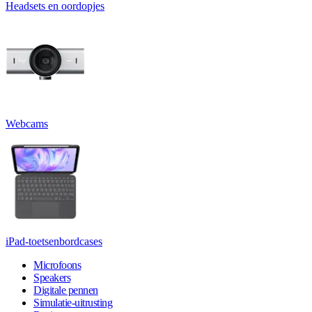
Headsets en oordopjes
Webcams
iPad-toetsenbordcases
Microfoons
Speakers
Digitale pennen
Simulatie-uitrusting