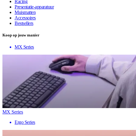
Racing
Presentatie-apparatuur
Muismatten
Accessoires
Bestsellers
Koop op jouw manier
MX Series
MX Series
Ergo Series