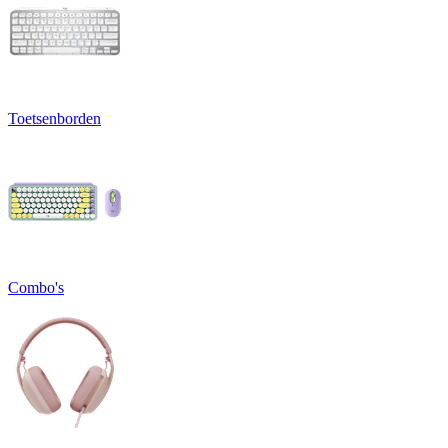
Toetsenborden
Combo's