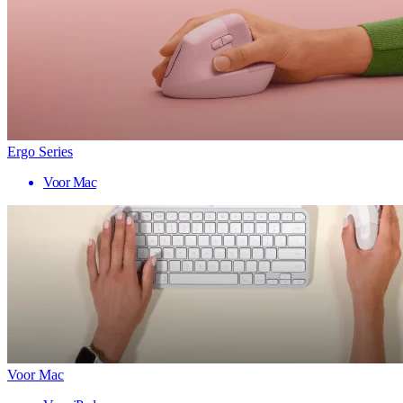
Ergo Series
Voor Mac
Voor Mac