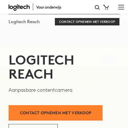
LOGITECH
REACH-
Logitech Reach
CONTACT OPNEMEN MET VERKOOP
CAMERA
ONTDEKKEN
LOGITECH
REACH
Aanpasbare contentcamera
CONTACT OPNEMEN MET VERKOOP