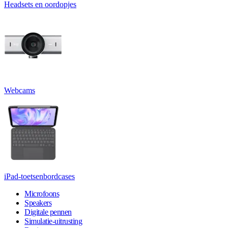
Headsets en oordopjes
Webcams
iPad-toetsenbordcases
Microfoons
Speakers
Digitale pennen
Simulatie-uitrusting