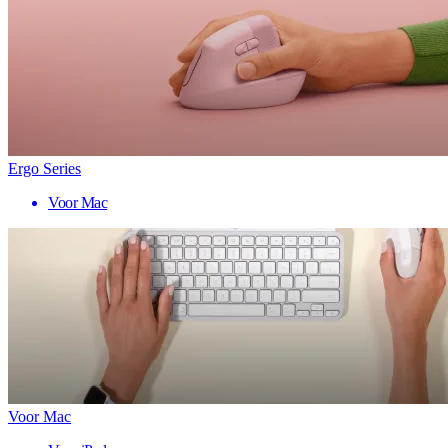
Ergo Series
Voor Mac
Voor Mac