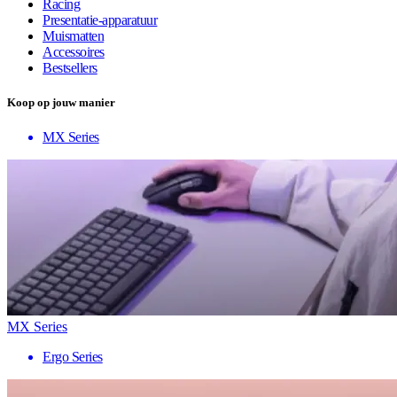
Racing
Presentatie-apparatuur
Muismatten
Accessoires
Bestsellers
Koop op jouw manier
MX Series
MX Series
Ergo Series