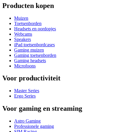
Producten kopen
Muizen
Toetsenborden
Headsets en oordopjes
Webcams
Speakers
iPad toetsenbordcases
Gaming muizen
Gaming toetsenborden
Gaming headsets
Microfoons
Voor productiviteit
Master Series
Ergo Series
Voor gaming en streaming
Astro Gaming
Professionele gaming
SIM Racing