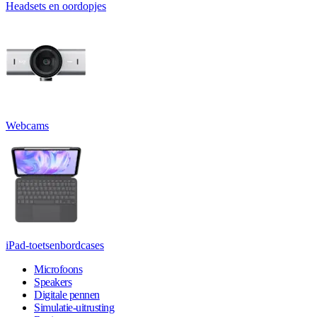
Headsets en oordopjes
Webcams
iPad-toetsenbordcases
Microfoons
Speakers
Digitale pennen
Simulatie-uitrusting