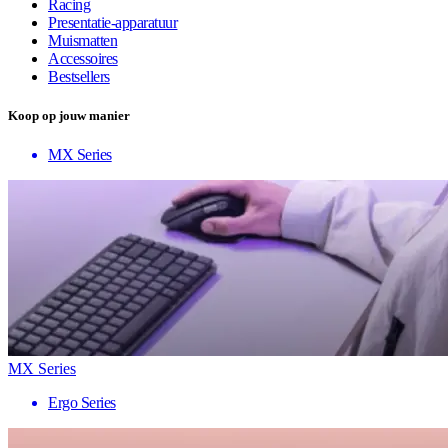
Racing
Presentatie-apparatuur
Muismatten
Accessoires
Bestsellers
Koop op jouw manier
MX Series
MX Series
Ergo Series