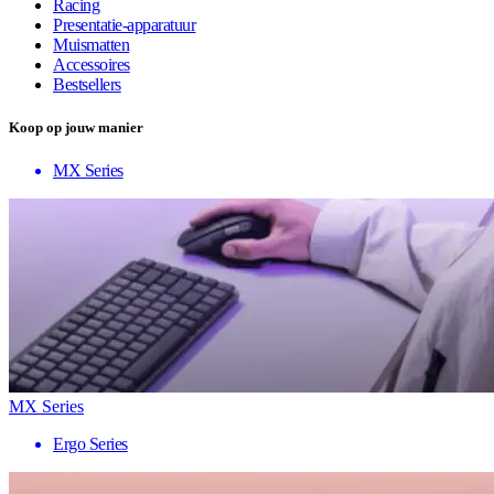
Racing
Presentatie-apparatuur
Muismatten
Accessoires
Bestsellers
Koop op jouw manier
MX Series
MX Series
Ergo Series