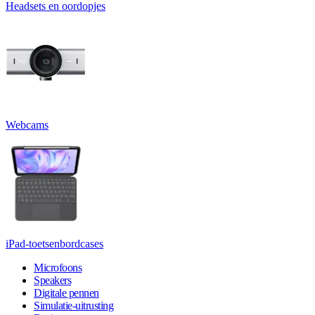
Headsets en oordopjes
Webcams
iPad-toetsenbordcases
Microfoons
Speakers
Digitale pennen
Simulatie-uitrusting