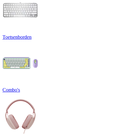
Toetsenborden
Combo's