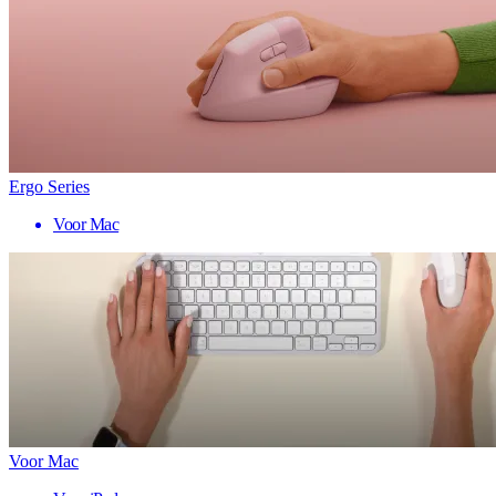
Ergo Series
Voor Mac
Voor Mac