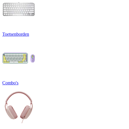
Toetsenborden
Combo's