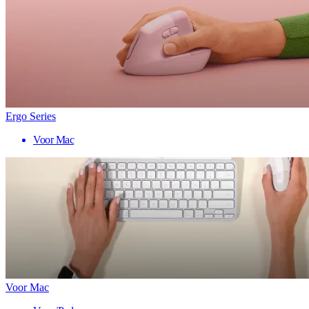
Ergo Series
Voor Mac
Voor Mac