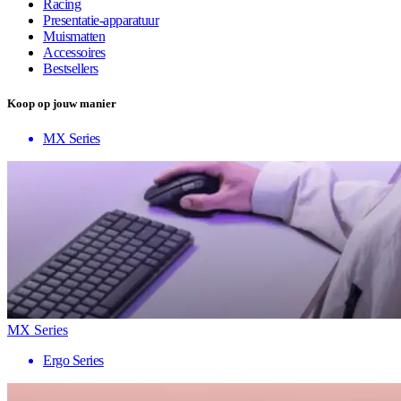
Racing
Presentatie-apparatuur
Muismatten
Accessoires
Bestsellers
Koop op jouw manier
MX Series
MX Series
Ergo Series