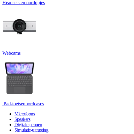
Headsets en oordopjes
Webcams
iPad-toetsenbordcases
Microfoons
Speakers
Digitale pennen
Simulatie-uitrusting