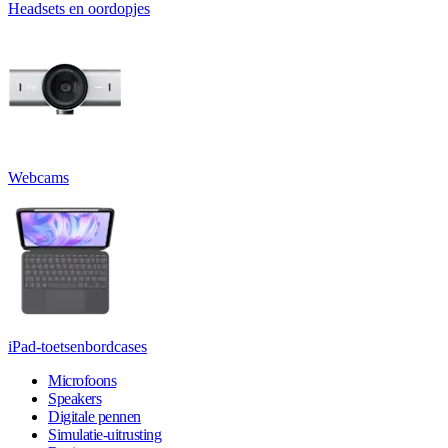
Headsets en oordopjes
Webcams
iPad-toetsenbordcases
Microfoons
Speakers
Digitale pennen
Simulatie-uitrusting