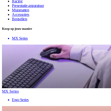
Racing
Presentatie-apparatuur
Muismatten
Accessoires
Bestsellers
Koop op jouw manier
MX Series
MX Series
Ergo Series