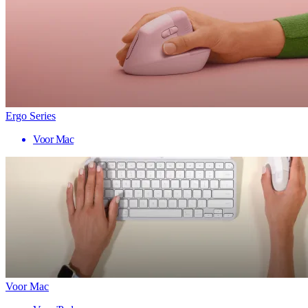
Ergo Series
Voor Mac
Voor Mac