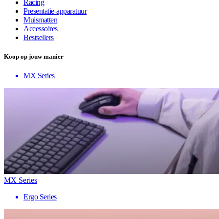
Racing
Presentatie-apparatuur
Muismatten
Accessoires
Bestsellers
Koop op jouw manier
MX Series
MX Series
Ergo Series