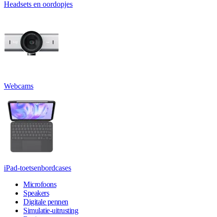
Headsets en oordopjes
Webcams
iPad-toetsenbordcases
Microfoons
Speakers
Digitale pennen
Simulatie-uitrusting