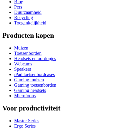
Blog
Pers
Duurzaamheid
Recycling
Toegankelijkheid
Producten kopen
Muizen
Toetsenborden
Headsets en oordopjes
Webcams
Speakers
iPad toetsenbordcases
Gaming muizen
Gaming toetsenborden
Gaming headsets
Microfoons
Voor productiviteit
Master Series
Ergo Series