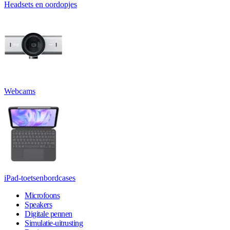
Headsets en oordopjes
Webcams
iPad-toetsenbordcases
Microfoons
Speakers
Digitale pennen
Simulatie-uitrusting