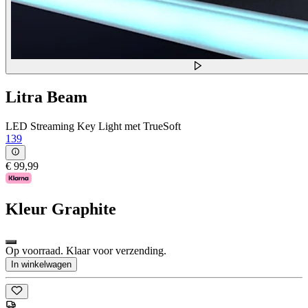
Litra Beam
LED Streaming Key Light met TrueSoft
139
€ 99,99
Kleur
Graphite
Op voorraad. Klaar voor verzending.
In winkelwagen