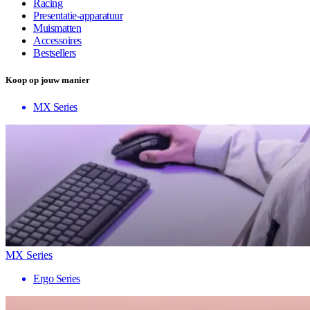
Racing
Presentatie-apparatuur
Muismatten
Accessoires
Bestsellers
Koop op jouw manier
MX Series
MX Series
Ergo Series