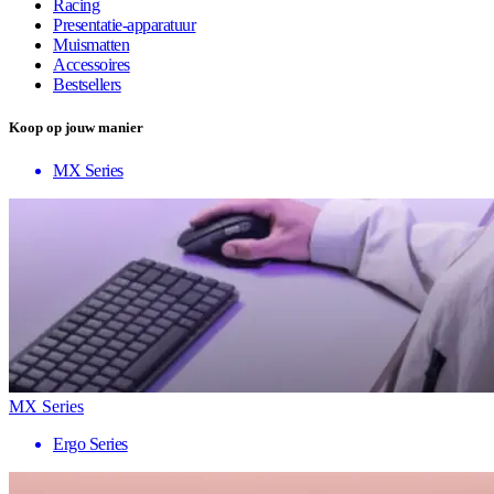
Racing
Presentatie-apparatuur
Muismatten
Accessoires
Bestsellers
Koop op jouw manier
MX Series
MX Series
Ergo Series