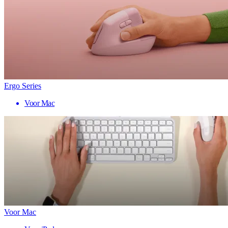
Ergo Series
Voor Mac
Voor Mac