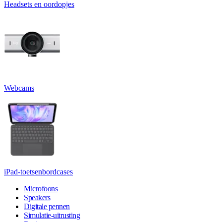
Headsets en oordopjes
Webcams
iPad-toetsenbordcases
Microfoons
Speakers
Digitale pennen
Simulatie-uitrusting