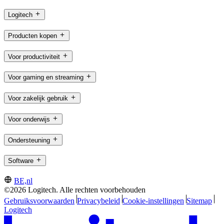
Logitech
Producten kopen
Voor productiviteit
Voor gaming en streaming
Voor zakelijk gebruik
Voor onderwijs
Ondersteuning
Software
BE,nl
©2026 Logitech. Alle rechten voorbehouden
Gebruiksvoorwaarden
Privacybeleid
Cookie-instellingen
Sitemap
Logitech