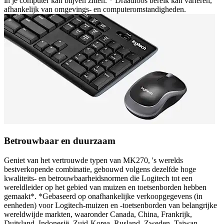
in je computer kan blijven zitten. * Draadloos bereik kan variëren,
afhankelijk van omgevings- en computeromstandigheden.
Betrouwbaar en duurzaam
Geniet van het vertrouwde typen van MK270, 's werelds
bestverkopende combinatie, gebouwd volgens dezelfde hoge
kwaliteits- en betrouwbaarheidsnormen die Logitech tot een
wereldleider op het gebied van muizen en toetsenborden hebben
gemaakt*. *Gebaseerd op onafhankelijke verkoopgegevens (in
eenheden) voor Logitech-muizen en -toetsenborden van belangrijke
wereldwijde markten, waaronder Canada, China, Frankrijk,
Duitsland, Indonesië, Zuid-Korea, Rusland, Zweden, Taiwan,