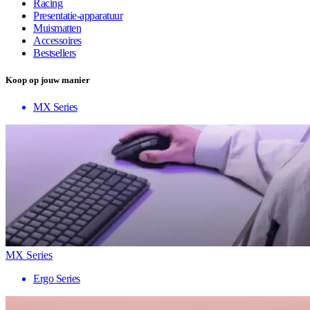
Racing
Presentatie-apparatuur
Muismatten
Accessoires
Bestsellers
Koop op jouw manier
MX Series
MX Series
Ergo Series