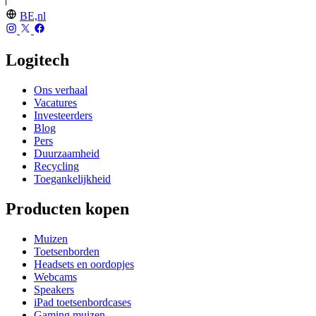
BE,nl
Logitech
Ons verhaal
Vacatures
Investeerders
Blog
Pers
Duurzaamheid
Recycling
Toegankelijkheid
Producten kopen
Muizen
Toetsenborden
Headsets en oordopjes
Webcams
Speakers
iPad toetsenbordcases
Gaming muizen