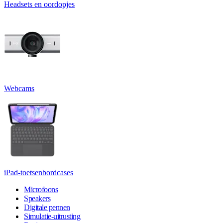
Headsets en oordopjes
Webcams
iPad-toetsenbordcases
Microfoons
Speakers
Digitale pennen
Simulatie-uitrusting