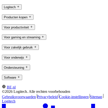
Logitech
Producten kopen
Voor productiviteit
Voor gaming en streaming
Voor zakelijk gebruik
Voor onderwijs
Ondersteuning
Software
BE,nl
©2026 Logitech. Alle rechten voorbehouden
Gebruiksvoorwaarden
Privacybeleid
Cookie-instellingen
Sitemap
Logitech