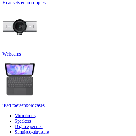
Headsets en oordopjes
Webcams
iPad-toetsenbordcases
Microfoons
Speakers
Digitale pennen
Simulatie-uitrusting