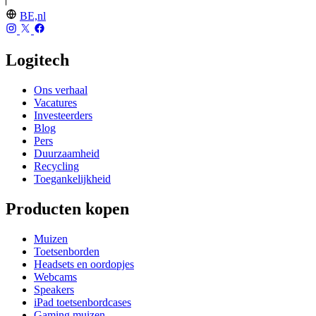
BE,nl
Logitech
Ons verhaal
Vacatures
Investeerders
Blog
Pers
Duurzaamheid
Recycling
Toegankelijkheid
Producten kopen
Muizen
Toetsenborden
Headsets en oordopjes
Webcams
Speakers
iPad toetsenbordcases
Gaming muizen