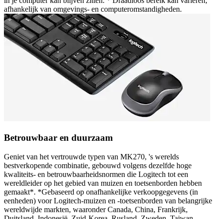
in je computer kan blijven zitten. * Draadloos bereik kan variëren,
afhankelijk van omgevings- en computeromstandigheden.
Betrouwbaar en duurzaam
Geniet van het vertrouwde typen van MK270, 's werelds
bestverkopende combinatie, gebouwd volgens dezelfde hoge
kwaliteits- en betrouwbaarheidsnormen die Logitech tot een
wereldleider op het gebied van muizen en toetsenborden hebben
gemaakt*. *Gebaseerd op onafhankelijke verkoopgegevens (in
eenheden) voor Logitech-muizen en -toetsenborden van belangrijke
wereldwijde markten, waaronder Canada, China, Frankrijk,
Duitsland, Indonesië, Zuid-Korea, Rusland, Zweden, Taiwan,