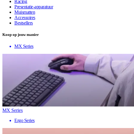
Racing
Presentatie-apparatuur
Muismatten
Accessoires
Bestsellers
Koop op jouw manier
MX Series
MX Series
Ergo Series