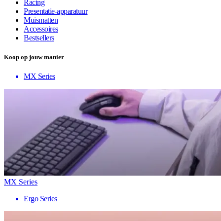
Racing
Presentatie-apparatuur
Muismatten
Accessoires
Bestsellers
Koop op jouw manier
MX Series
MX Series
Ergo Series