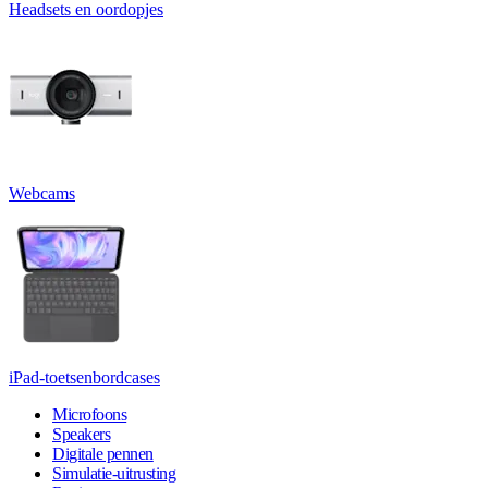
Headsets en oordopjes
Webcams
iPad-toetsenbordcases
Microfoons
Speakers
Digitale pennen
Simulatie-uitrusting