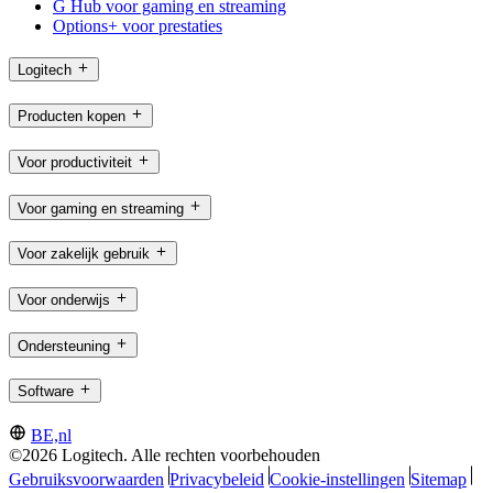
G Hub voor gaming en streaming
Options+ voor prestaties
Logitech
Producten kopen
Voor productiviteit
Voor gaming en streaming
Voor zakelijk gebruik
Voor onderwijs
Ondersteuning
Software
BE,nl
©2026 Logitech. Alle rechten voorbehouden
Gebruiksvoorwaarden
Privacybeleid
Cookie-instellingen
Sitemap