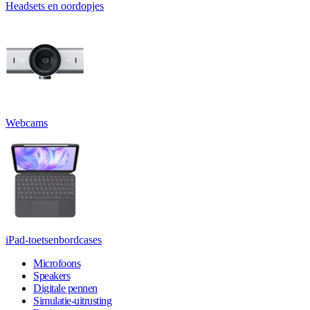
Headsets en oordopjes
Webcams
iPad-toetsenbordcases
Microfoons
Speakers
Digitale pennen
Simulatie-uitrusting