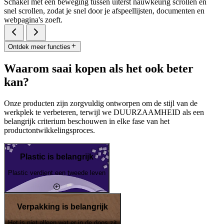
Schakel met één beweging tussen uiterst nauwkeurig scrollen en
snel scrollen, zodat je snel door je afspeellijsten, documenten en
webpagina's zoeft.
Ontdek meer functies
Waarom saai kopen als het ook beter
kan?
Onze producten zijn zorgvuldig ontworpen om de stijl van de
werkplek te verbeteren, terwijl we DUURZAAMHEID als een
belangrijk criterium beschouwen in elke fase van het
productontwikkelingsproces.
Plastic is belangrijk
Plastic verdient een tweede leven
Verpakking is belangrijk
Het is niet alleen wat er in de doos zit