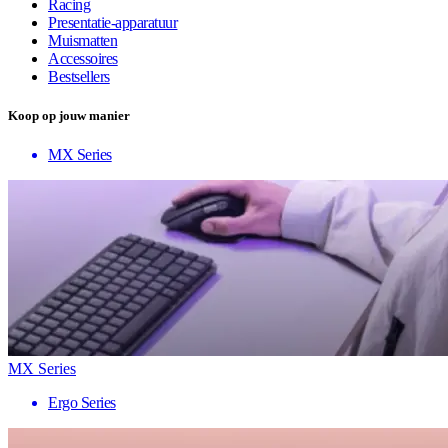
Racing
Presentatie-apparatuur
Muismatten
Accessoires
Bestsellers
Koop op jouw manier
MX Series
MX Series
Ergo Series