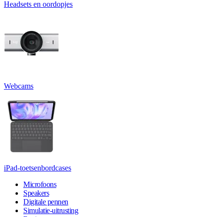
Headsets en oordopjes
Webcams
iPad-toetsenbordcases
Microfoons
Speakers
Digitale pennen
Simulatie-uitrusting