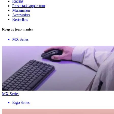
Racing
Presentatie-apparatuur
Muismatten
Accessoires
Bestsellers
Koop op jouw manier
MX Series
MX Series
Ergo Series