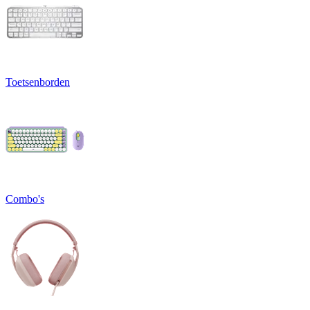
Toetsenborden
Combo's