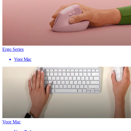
Ergo Series
Voor Mac
Voor Mac