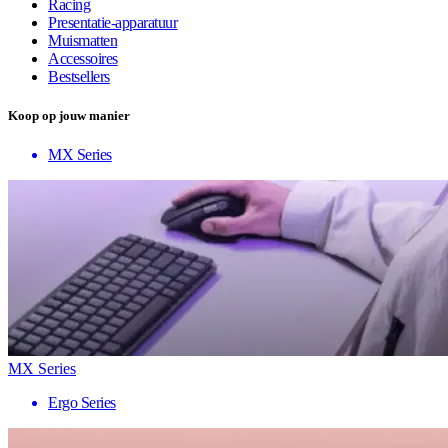
Racing
Presentatie-apparatuur
Muismatten
Accessoires
Bestsellers
Koop op jouw manier
MX Series
MX Series
Ergo Series