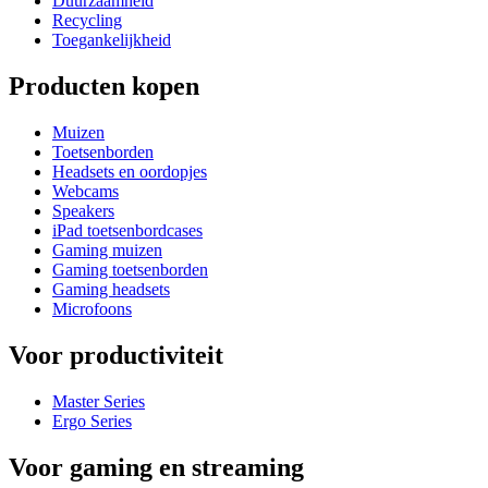
Duurzaamheid
Recycling
Toegankelijkheid
Producten kopen
Muizen
Toetsenborden
Headsets en oordopjes
Webcams
Speakers
iPad toetsenbordcases
Gaming muizen
Gaming toetsenborden
Gaming headsets
Microfoons
Voor productiviteit
Master Series
Ergo Series
Voor gaming en streaming