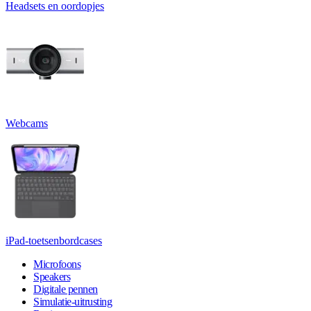
Headsets en oordopjes
Webcams
iPad-toetsenbordcases
Microfoons
Speakers
Digitale pennen
Simulatie-uitrusting