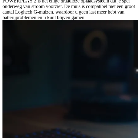
POWERPLAY 2 is het enige draadloze oplaadsysteem dat je spel
onderweg van stroom voorziet. De muis is compatibel met een groot
aantal Logitech G-muizen, waardoor u geen last meer hebt van
batterijproblemen en u kunt blijven gamen.