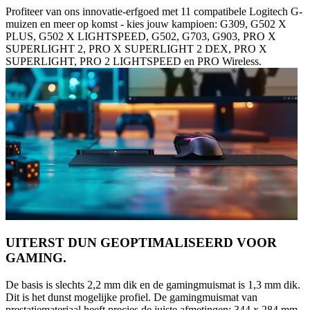
Profiteer van ons innovatie-erfgoed met 11 compatibele Logitech G-
muizen en meer op komst - kies jouw kampioen: G309, G502 X
PLUS, G502 X LIGHTSPEED, G502, G703, G903, PRO X
SUPERLIGHT 2, PRO X SUPERLIGHT 2 DEX, PRO X
SUPERLIGHT, PRO 2 LIGHTSPEED en PRO Wireless.
UITERST DUN GEOPTIMALISEERD VOOR
GAMING.
De basis is slechts 2,2 mm dik en de gamingmuismat is 1,3 mm dik.
Dit is het dunst mogelijke profiel. De gamingmuismat van
prestatiemateriaal heeft precies de juiste afmetingen: 344 x 284 mm.