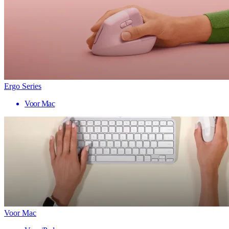
Ergo Series
Voor Mac
Voor Mac