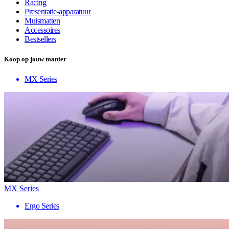
Racing
Presentatie-apparatuur
Muismatten
Accessoires
Bestsellers
Koop op jouw manier
MX Series
MX Series
Ergo Series