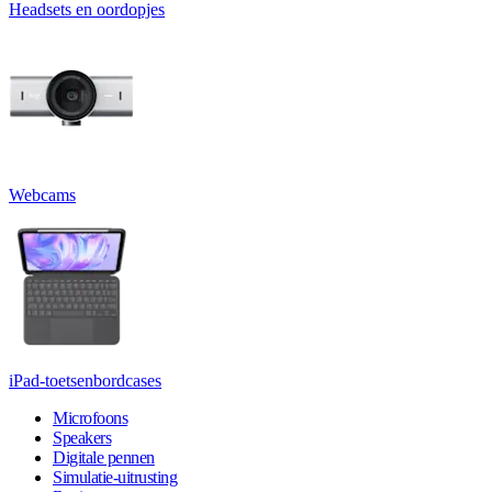
Headsets en oordopjes
Webcams
iPad-toetsenbordcases
Microfoons
Speakers
Digitale pennen
Simulatie-uitrusting