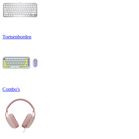
Toetsenborden
Combo's