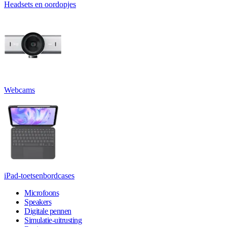
Headsets en oordopjes
Webcams
iPad-toetsenbordcases
Microfoons
Speakers
Digitale pennen
Simulatie-uitrusting