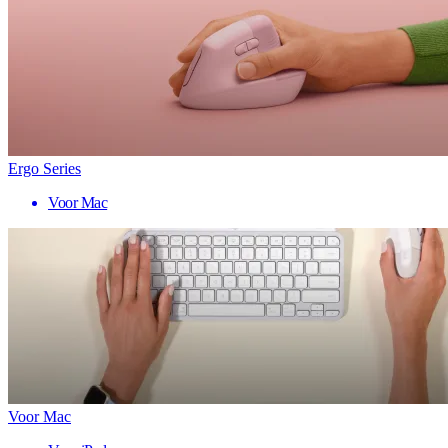
Ergo Series
Voor Mac
Voor Mac