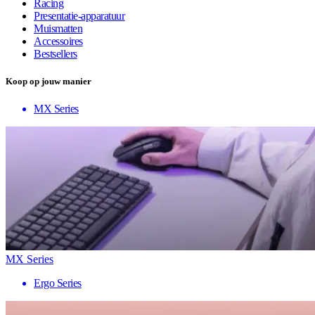
Racing
Presentatie-apparatuur
Muismatten
Accessoires
Bestsellers
Koop op jouw manier
MX Series
MX Series
Ergo Series