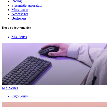
Racing
Presentatie-apparatuur
Muismatten
Accessoires
Bestsellers
Koop op jouw manier
MX Series
MX Series
Ergo Series