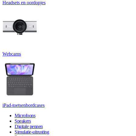
Headsets en oordopjes
Webcams
iPad-toetsenbordcases
Microfoons
Speakers
Digitale pennen
Simulatie-uitrusting