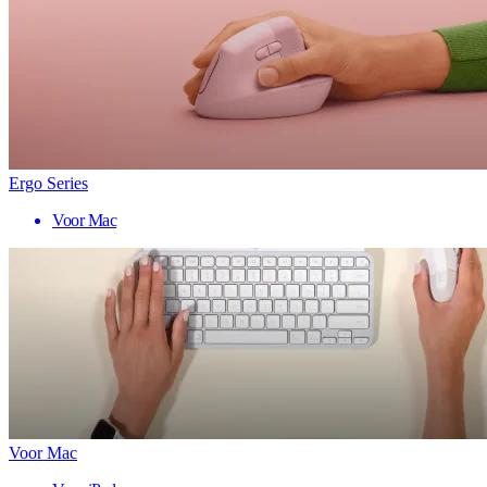
Ergo Series
Voor Mac
Voor Mac