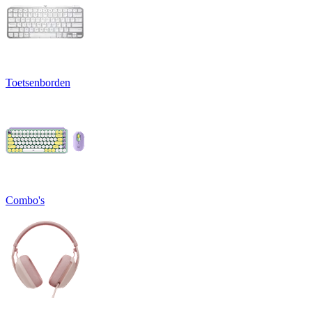
Toetsenborden
Combo's