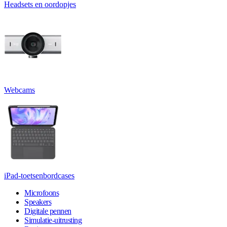
Headsets en oordopjes
Webcams
iPad-toetsenbordcases
Microfoons
Speakers
Digitale pennen
Simulatie-uitrusting