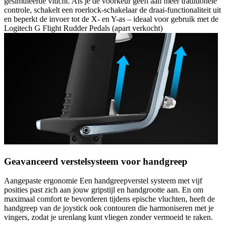
gesimuleerde vlucht. Als je de voorkeur geeft aan meer traditionele
controle, schakelt een roerlock-schakelaar de draai-functionaliteit uit
en beperkt de invoer tot de X- en Y-as – ideaal voor gebruik met de
Logitech G Flight Rudder Pedals (apart verkocht)
Geavanceerd verstelsysteem voor handgreep
Aangepaste ergonomie Een handgreepverstel systeem met vijf
posities past zich aan jouw gripstijl en handgrootte aan. En om
maximaal comfort te bevorderen tijdens epische vluchten, heeft de
handgreep van de joystick ook contouren die harmoniseren met je
vingers, zodat je urenlang kunt vliegen zonder vermoeid te raken.