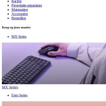
Racing
Presentatie-apparatuur
Muismatten
Accessoires
Bestsellers
Koop op jouw manier
MX Series
MX Series
Ergo Series